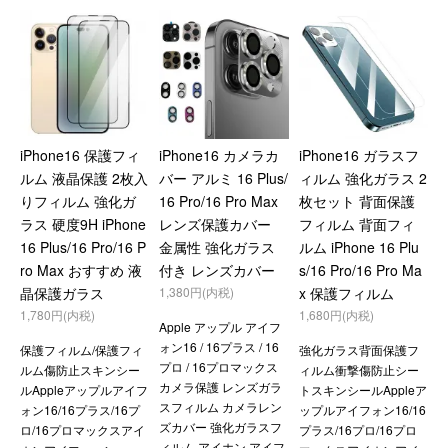
iPhone16 保護フィ
iPhone16 カメラカ
iPhone16 ガラスフ
ルム 液晶保護 2枚入
バー アルミ 16 Plus/
ィルム 強化ガラス 2
りフィルム 強化ガ
16 Pro/16 Pro Max
枚セット 背面保護
ラス 硬度9H iPhone
レンズ保護カバー
フィルム 背面フィ
16 Plus/16 Pro/16 P
金属性 強化ガラス
ルム iPhone 16 Plu
ro Max おすすめ 液
付き レンズカバー
s/16 Pro/16 Pro Ma
晶保護ガラス
1,380円(内税)
x 保護フィルム
1,780円(内税)
1,680円(内税)
Apple アップル アイフ
ォン16 / 16プラス / 16
保護フィルム/保護フィ
強化ガラス背面保護フ
プロ / 16プロマックス
ルム傷防止スキンシー
ィルム衝撃傷防止シー
カメラ保護 レンズガラ
ルAppleアップルアイフ
トスキンシールAppleア
スフィルム カメラレン
ォン16/16プラス/16プ
ップルアイフォン16/16
ズカバー 強化ガラスフ
ロ/16プロマックスアイ
プラス/16プロ/16プロ
ィルム アイホン アイフ