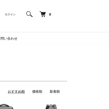
0
ログイン
お問い合わせ
おすすめ順
価格順
新着順