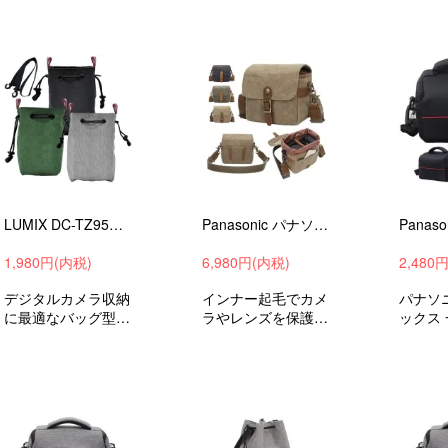
グパナソニックPan
ッグ パナソニック
ッグ 
asonic
LUMIX DC-TZ95D
LUMIX
LUMIX DC-TZ95D / DC-TX2D ケース カバー カメラバッグ カメラケース デジタルカメラ 巾着 撥水 収納ポーチ レディース/メンズ 手提げ
Panasonic パナソニック カメラケース ショルダーバッグ 間仕切りあり カメラ女子 ベルトループ レディース/メンズ 肩掛け 一眼レフ -SG-
1,980円(内税)
6,980円(内税)
2,480
デジタルカメラ収納
インナー起毛でカメ
パナソ
に最適なバッグ型/
ラやレンズを保護一
ックス
ポーチ型のカメラバ
眼カメラ本体と交換
メラ本
ッグ パナソニック
レンズや電源アダプ
ズ収納
LUMIX DC-TZ95D
ターなどのアクセサ
ルズー
リーが収納可能なカ
の収納
メラバッグショルダ
ラバッ
ーバッグPanasonic