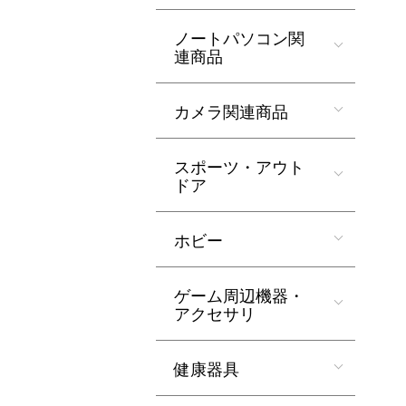
ノートパソコン関
連商品
カメラ関連商品
スポーツ・アウト
ドア
ホビー
ゲーム周辺機器・
アクセサリ
健康器具