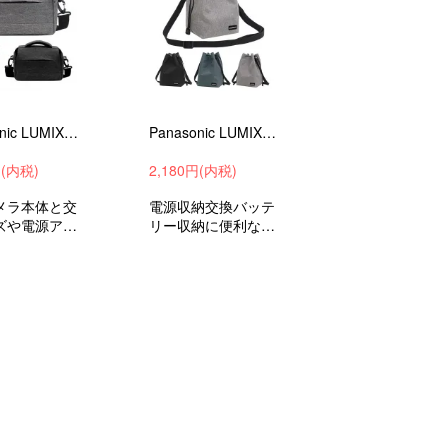
Panasonic LUMIX DC-TZ99 収納バッグ 手提げ ショルダーバッグ ショルダーストラップ付き カメラ レンズ収納対応 カメラケース-SG-
Panasonic LUMIX DC-TZ99 一眼レフ カメラバッグ 巾着 ショルダー ストラップ 肩掛け 手提げ 一眼レフ女子 カメラ収納 間仕切り付き
円(内税)
2,180円(内税)
メラ本体と交
電源収納交換バッテ
ズや電源アダ
リー収納に便利なイ
などのアクセ
ンナーポケット付き
が収納可能ダ
一眼レフカメラバッ
ームキット一
グパナソニックルミ
納に最適なカ
ックスDC-TZ99カ
ッグパナソニ
メラポーチ
ミックスDC-