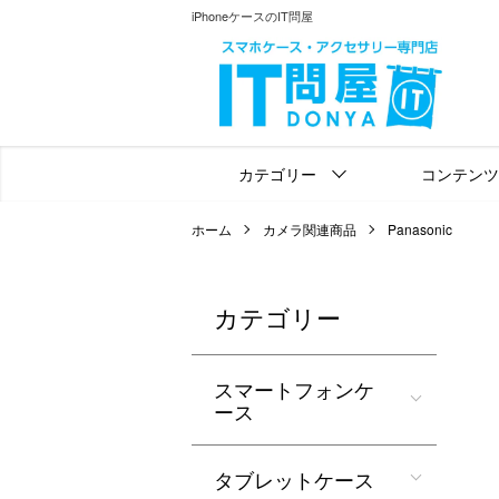
iPhoneケースのIT問屋
カテゴリー
コンテンツ
ホーム
カメラ関連商品
Panasonic
カテゴリー
スマートフォンケ
ース
タブレットケース