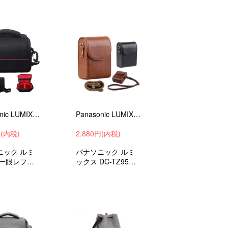
パナソニック
ッグ パナソニック
 DC-TZ95D
LUMIX DC-TZ95D
Panasonic LUMIX DC-S5M2/DC-S5M2X/DC-G99D/DC-G99 一眼レフ カメラバッグ カメラケース ショルダーバッグ 手提げ 肩掛け ショルダーベルト付き-SG-
Panasonic LUMIX DC-TZ95D / DC-TX2D カメラケース ストラップ付き カメラカバー PU レザー ショルダー紐 肩掛け ショルダーベルト付き カメラ収納-SG-
円(内税)
2,880円(内税)
ニック ルミ
パナソニック ルミ
 一眼レフカ
ックス DC-TZ95D/
体と交換レン
DC-TX2D カメラバ
が可能でダブ
ッグ カメラケース
ムキット一式
おすすめ
に最適なカメ
グ