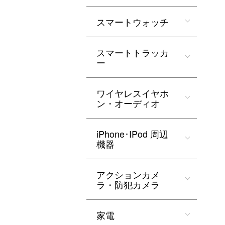
スマートウォッチ
スマートトラッカ
ー
ワイヤレスイヤホ
ン・オーディオ
iPhone･IPod 周辺
機器
アクションカメ
ラ・防犯カメラ
家電