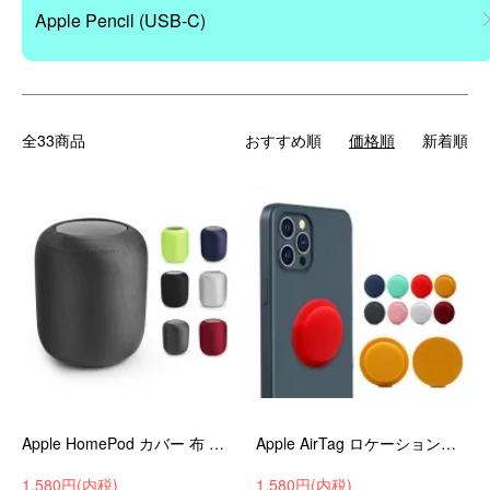
Apple Pencil (USB-C)
全33商品
おすすめ順
価格順
新着順
Apple HomePod カバー 布 アップル ホームポッド 伸縮性 装着簡単 カバー hpod-h95j-hw90911
Apple AirTag ロケーショントラッカー保護カバー、アップル エアタグ紛失防止 ポータブル シリコン ソフトカバーGXP3
1,580円(内税)
1,580円(内税)