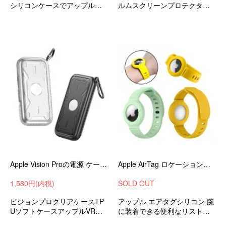
シリコンケースでアップルペ
ルムスクリーンプロテクター
ンシルの落下などによる衝撃
アップルVRおすすめ
やキズ、汚れからしっかり保
護するソフトカバー
Apple Vision Proの電源 ケース 耐衝撃 カバー 半透明 マット仕様 TPU ソフトケース カラビナ付き アップル VR / AR 耐衝撃ケース
Apple AirTag ロケーショントラッカー保護カバー リストバンド 一体型 おしゃれ 交換ベルト
1,580円(内税)
SOLD OUT
ビジョンプロクリアケースTP
アップル エアタグシリコン 腕
UソフトケースアップルVRケ
に装着できる便利なリストバ
ース耐衝撃ケース耐衝撃カバ
ンドタイプ ソフトケース/カバ