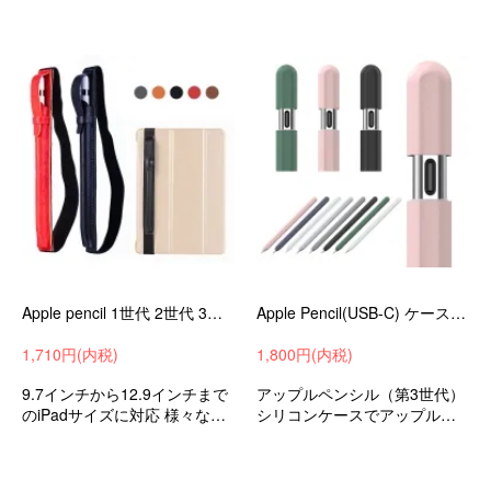
ーおすすめ
ー
Apple pencil 1世代 2世代 3世代 ケース アップルペンシル 9.7-12.9インチ アイパッド レザー ゴムバンド タッチペン ケースpencil-m12-z90521
Apple Pencil(USB-C) ケース（第3世代）カバー シリコン ペンを包み込みキズや汚れから守る?グリップ力をUPさせより描きやす
1,710円(内税)
1,800円(内税)
9.7インチから12.9インチまで
アップルペンシル（第3世代）
のiPadサイズに対応 様々なケ
シリコンケースでアップルペ
ースで併可能
ンシルの落下などによる衝撃
やキズ、汚れからしっかり保
護するソフトカバー