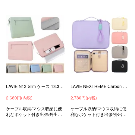
保護ケースバッグ型保護ケー
保護ケースバッグ型保護ケー
スラビLAVIEN13Slim13.3イン
スラビLAVIEN13Slim13.3イン
チ可愛いお洒落
チ可愛いお洒落
LAVIE N13 Slim ケース 13.3インチ カバー キャンバス調 撥水 かばん型 バッグ型 ポケット付き セカンドバッグ型 ファスナー付き
LAVIE NEXTREME Carbon ケース 14インチ カバー キャンバス調 撥水 かばん型 バッグ型 ポケット付き ファスナー付き ストラップ付き ノートPC パソコンバッグ
2,680円(内税)
2,780円(内税)
ケーブル収納/マウス収納に便
ケーブル収納/マウス収納に便
利なポケット付き出張/外出時/
利なポケット付き出張/外出時/
通勤/通学の持ち運びに最適な
通勤/通学の持ち運びに最適な
保護ケースバッグ型保護ケー
保護ケースバッグ型保護ケー
スラビLAVIEN13Slim13.3イン
スラビLAVIENEXTREMECarb