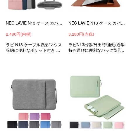
NEC LAVIE N13 ケース カバー(13.3インチ) キャンバス調 手提げかばん カバン型 バッグ型 ポケット付き シンプル ノートパソコンバッグ PCケース -SG-
NEC LAVIE N13 ケース カバー PUレザー スリーブ型 セカンドバッグ型 バッグ型ケース エヌイーシー ノートPC パソコンバッグ-SG-
2,480円(内税)
3,280円(内税)
ラビ N13 ケーブル収納/マウス
ラビN13出張/外出時/通勤/通学
収納に便利なポケット付き 出
持ち運びに便利なバッグ型PC
張/外出時/通勤/通学の持ち運び
ケース
に最適な保護ケース 衝撃吸収
バッグ型保護ケース