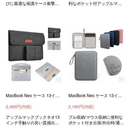
びに最適な保護ケース衝撃吸
利なポケット付アップルマッ
収バッグ型収納バッグアップ
クブックネオ13インチ手触り
ルマックブックネオ13インチ
の良い質感出張/外出時/通勤/通
おすすめ
学の持ち運びに最適な保護ケ
ースバッグ型保護ケース
MacBook Neo ケース 13インチ カバー 電源収納ポーチ付き かわいい 保護ケース 収納バッグ ペン収納 ポケット付き フェルト素材 バッグ型 軽量
MacBook Neo ケース 13インチ カバー 軽量 キャンバス調 セカンドバッグ型 ポケット付き 手提げかばん ペン収納 撥水 かわいい おしゃれ
2,480円(内税)
2,180円(内税)
アップルマックブックネオ13
ブル収納/マウス収納に便利な
インチ手触りの良い質感出張/
ポケット付き出張/外出時/通勤/
外出時/通勤/通学の持ち運びに
通学の持ち運びに最適な保護