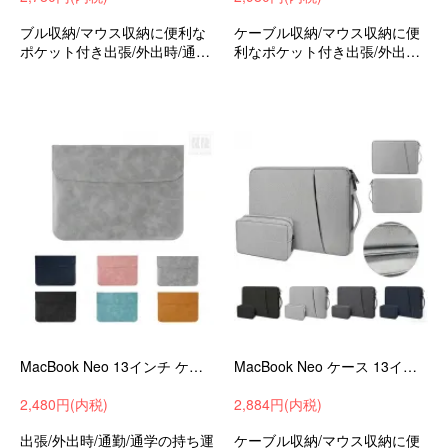
ブル収納/マウス収納に便利な
ケーブル収納/マウス収納に便
ポケット付き出張/外出時/通勤/
利なポケット付き出張/外出時/
通学の持ち運びに最適な保護
通勤/通学の持ち運びに最適な
ケースバッグ型保護ケース可
保護ケースバッグ型保護ケー
愛いお洒落マックブックネオ1
スLGエレクトロニクス16/17イ
3インチ
ンチ
MacBook Neo 13インチ ケース カバー 保護ケース PUレザー 撥水 かわいい 手触りの良い質感 バッグ型 収納ケース ノートPCバッグ シンプル
MacBook Neo ケース 13インチ カバー 電源収納ポーチ付き 手提げかばん キャンバス調 かわいい ファスナー付き ポケット付き 撥水 かばん型-SG-
2,480円(内税)
2,884円(内税)
出張/外出時/通勤/通学の持ち運
ケーブル収納/マウス収納に便