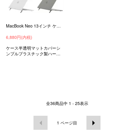
MacBook Neo 13インチ ケース 半透明マットカバー 2026モデル対応 マックブック ネオ ハードケース フルカバー スタンド機能 上面 底面 2個セット-SG-
6,880円(内税)
ケース半透明マットカバーシ
ンプルプラスチック製ハード
カバーマックブックネオ13イ
ンチおすすめ
全
36
商品中
1 - 25
表示
1
ページ目