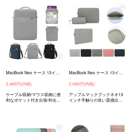
保護ケース
MacBook Neo ケース 13インチ カバー ショルダーストラップ 肩掛け かわいい 手提げかばん キャンバス調 かばん型 バッグ型 ポケット付き ペン収納-SG-
MacBook Neo ケース 13インチ カバー 電源収納ポーチ付き キャンバス調 かわいい ファスナー付き 撥水 収納ケース バッグ型 軽量 薄型 傷防止
2,480円(内税)
2,080円(内税)
ケーブル収納/マウス収納に便
アップルマックブックネオ13
利なポケット付き出張/外出時/
インチ手触りの良い質感出張/
通勤/通学の持ち運びに最適な
外出時/通勤/通学の持ち運びに
保護ケースバッグ型保護ケー
最適な保護ケースバッグ型保
スAppleアップルマックブック
護ケース
ネオ13インチ