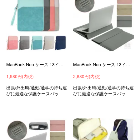
MacBook Neo ケース 13インチ カバー かわいい 軽量 PUレザー セカンドバッグ型 ポケット付き 手提げかばん 撥水 かわいい おしゃれ
MacBook Neo ケース 13インチ カバー かわいい PUレザー シンプル かばん型 スタンド機能 収納ケース バッグ型 セカンドバッグ型 軽量
1,980円(内税)
2,680円(内税)
出張/外出時/通勤/通学の持ち運
出張/外出時/通勤/通学の持ち運
びに最適な保護ケースバッグ
びに最適な保護ケースバッグ
型保護ケース可愛いお洒落マ
型保護ケースAppleアップルマ
ックブックネオ13インチ
ックブックネオ13インチ