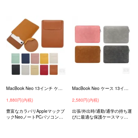
最適な保護ケースバッグ型保
ケースバッグ型保護ケース可
護ケース
愛いお洒落マックブックネオ1
3インチ
MacBook Neo 13インチ ケース カバー ポーチ型 かわいい PUレザー 収納ケース 撥水 軽量 薄型 傷防止 かばん型 バッグ型 収納バッグ
MacBook Neo ケース 13インチ カバー PUレザー シンプル かばん型 収納ケース バッグ型 セカンドバッグ型 撥水 軽量 薄型 傷防止
1,880円(内税)
2,580円(内税)
豊富なカラバリAppleマックブ
出張/外出時/通勤/通学の持ち運
ックNeoノートPCパソコンバ
びに最適な保護ケースマック
ッグ可愛いお洒落出張/外出時/
ブックネオ13インチ
通勤/通学の持ち運びに最適な
保護ケース衝撃吸収バッグ型