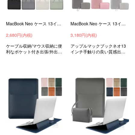
MacBook Neo ケース 13インチ カバー かわいい 手提げかばん ショルダーストラップ-SG-
MacBook Neo ケース 13インチ カバー 軽量 電源収納ポーチ付き かわいい PUレザー 撥水 かばん型 バッグ型 軽量 薄型 傷防止 おしゃれ
2,680円(内税)
3,180円(内税)
ケーブル収納/マウス収納に便
アップルマックブックネオ13
利なポケット付き出張/外出時/
インチ手触りの良い質感出張/
通勤/通学の持ち運びに最適な
外出時/通勤/通学の持ち運びに
保護ケースバッグ型保護ケー
最適な保護ケースバッグ型保
スマックブックネオ13インチ
護ケース
可愛いお洒落