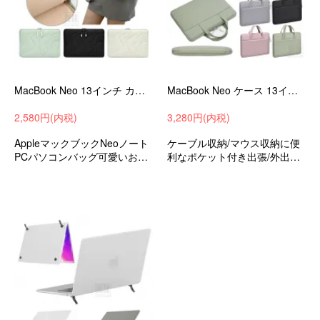
MacBook Neo 13インチ カバー 波状ステッチ キャンバス調 かばん型 バッグ型 ノートPC 軽量 クッション性 可愛い Apple マックブック Neo
MacBook Neo ケース 13インチ カバー かわいい 手提げかばん PUレザー 撥水 かばん型 バッグ型 ポケット付き セカンドバッグ型 ファスナー付き-SG-
2,580円(内税)
3,280円(内税)
AppleマックブックNeoノート
ケーブル収納/マウス収納に便
PCパソコンバッグ可愛いお洒
利なポケット付き出張/外出時/
落出張/外出時/通勤/通学の持ち
通勤/通学の持ち運びに最適な
運びに最適な保護ケース衝撃
保護ケースバッグ型保護ケー
吸収バッグ型保護ケース
スAppleアップルマックブック
ネオ13インチ