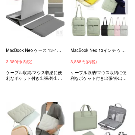
MacBook Neo ケース 13インチ カバー 電源収納ポーチ付き PUレザー シンプル かばん型 収納ケース バッグ型 セカンドバッグ型
MacBook Neo 13インチ ケース カバー 縦仕様 手提げかばん キャンバス調 ショルダーバッグ ポケット付き かばん型 バッグ型 ポケット付き-SG-
3,380円(内税)
3,888円(内税)
ケーブル収納/マウス収納に便
ケーブル収納/マウス収納に便
利なポケット付き出張/外出時/
利なポケット付き出張/外出時/
通勤/通学の持ち運びに最適な
通勤/通学の持ち運びに最適な
保護ケースAppleアップルマッ
保護ケースバッグ型保護ケー
クブックネオ13インチ可愛い
スマックブックNeo可愛い
お洒落