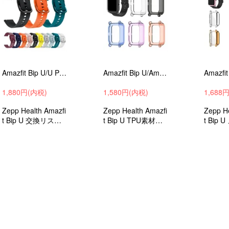
Amazfit Bip U/U Pro/S ベルト バンド 交換 シリコン 6色 Quick Release バンド 20mm Sports(クイックリリースバンド)
Amazfit Bip U/Amazfit Bip U Pro クリアケース/カバー 保護ケース カバー ソフトTPU プロテクターカバー 耐衝撃 ソフトケース 液晶面保護無し
1,880円(内税)
1,580円(内税)
1,688
Zepp Health Amazfi
Zepp Health Amazfi
Zepp He
t Bip U 交換リスト
t Bip U TPU素材の
t Bip
バンド シリコンソ
ソフトケース
しゃれ
フト シンプルな交
ソフト
換ベルト