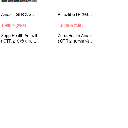
Amazfit GTR 2/GTR 2e/GTR 3/GTR 3 Pro 46mm ベルト クリア バンド 交換 半透明 シリコン 6色 バンド 22mm
Amazfit GTR 2/GTR 2e/GTR 3 46mm 液晶保護フィルム/保護シート/衝撃吸収フィルム 強化ガラス 画面保護 フィルム 液晶保護フィルム
1,980円(内税)
1,688円(内税)
Zepp Health Amazfi
Zepp Health Amazfi
t GTR 2 交換リスト
t GTR 2 46mm 液晶
バンド シリコンソ
保護フィルム スク
フト シンプルな交
リーンプロテクター
換ベルト