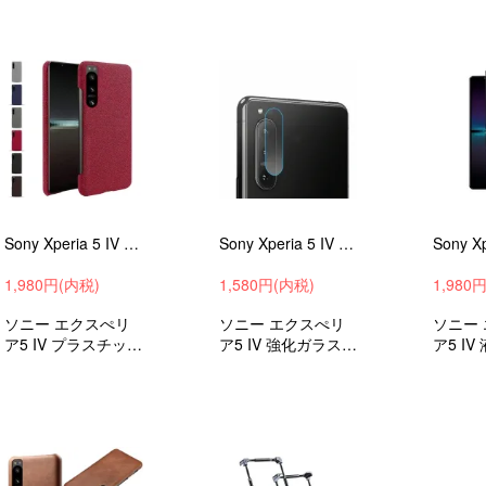
吸収androidスマホ
衝撃吸収 ケース ス
衝撃吸収
ケーススマホカバー
マホケース スマホ
マホケ
カバー
カバー
Sony Xperia 5 IV ケース カバー キャンバス調 シンプル ソニー エクスぺリア5 IV ハードケース アンドロイド カバー BYR4
Sony Xperia 5 IV カメラレンズ 強化ガラス ソニー エクスぺリア5 IV レンズ保護ガラスフィルム【2枚セット】 CPH1
1,980円(内税)
1,580円(内税)
1,980
ソニー エクスぺリ
ソニー エクスぺリ
ソニー
ア5 IV プラスチック
ア5 IV 強化ガラスフ
ア5 I
+PUレザー 衝撃吸
ィルム
スフィ
収 android スマホケ
ラス 
ース/カバー