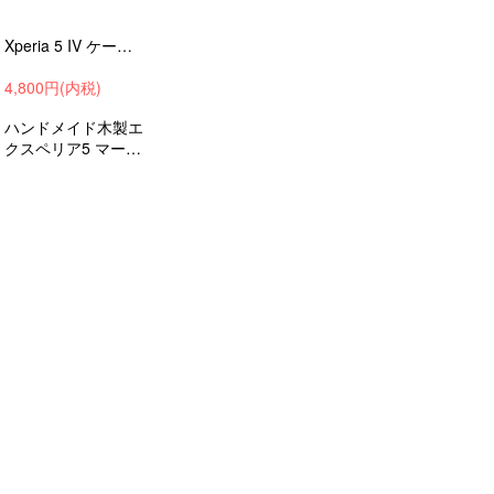
Xperia 5 IV ケース 木製 ウッドケース 耐衝撃 木のケース 本革 タイプ1 かっこいい 天然素材 ミリタリー LUNBER ARMOR -LBAM
4,800円(内税)
ハンドメイド木製エ
クスペリア5 マーク
4。耐衝撃性に優れ
た本革を使用し、軽
量かつミリタリーテ
イストのデザインが
魅力的。ギフトにも
最適なランバーアー
マー