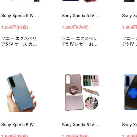
Sony Xperia 5 IV ケース カバー カーボン調 背面レザー シンプル ソニー エクスぺリア5 IV
Sony Xperia 5 IV ケース 手帳型 カバー スタンド機能 カード収納 PUレザー 手帳型 かわいいケース ソニー エクスぺリア5 IV
1,800円(内税)
1,880円(内税)
1,800
ソニー エクスぺリ
ソニー エクスぺリ
ソニー
ア5 IV ケース カバ
ア5 IV レザー おし
ア5 IV
ー TPU+PUレザー
ゃれ 手帳型カバー
ゃれ 
+プラスチック 衝撃
衝撃吸収 ケース ス
衝撃吸収
吸収 android ケース
マホケース スマホ
マホケ
スマホカバー
カバー
カバー
Sony Xperia 5 IV ケース カバー マット仕様 半透明 シンプル ハードケース ソニー エクスぺリア5 IV
Sony Xperia 5 IV ケース カバー メッキ シンプル 一体型リング付き 背面ケース
1,688円(内税)
1,788円(内税)
1,580