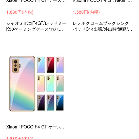
Xiaomi POCO F4 GT ケース Redmi K50 Gaming カバー メッキ PUレザー 背面ケース スマートフォン/スマフォ/スマホケース/カバー シャオミー レドミー 小
Xiaomi POCO F4 GT/Redmi K50 Gaming ケース 耐衝撃 カバークリアケース 透明 ソフトケース シャオミ 小米 ケース/カバー シャオミー レドミー
1,880円(内税)
1,580円(内税)
シャオミポコF4GT/レッドミー
レノボクロームブックシンク
K50ゲーミングケース/カバーP
パッドC14出張/外出時/通勤/通
Uレザー+TPUソフトカバーan
学持ち運びに便利な保護ケー
droidケーススマホカバー
ス衝撃吸収カバン型ケース
Xiaomi POCO F4 GT ケース Redmi K50 Gaming カバーメッキ TPU 背面強化ガラス かっこいい シャオミ ポコ F4 GT/レッドミー K50
1,880円(内税)