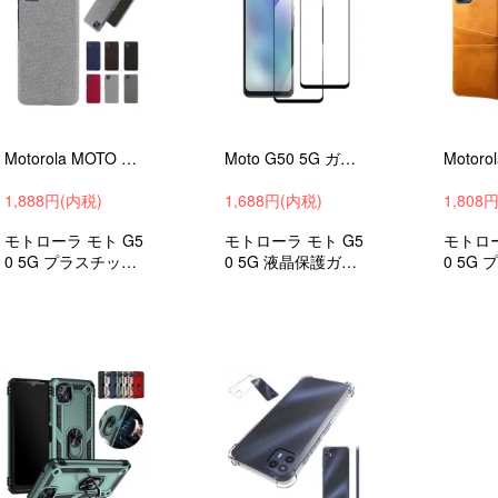
Motorola MOTO G50 5G ケース/カバー キャンバス調 おしゃれ カバー シンプル プラスチック ハードケース
Moto G50 5G ガラスフィルム 強化ガラス 液晶保護 9H 2枚セット液晶保護シート モト G50 5G モトローラ 液晶保護ガラスシート
1,888円(内税)
1,688円(内税)
1,808
モトローラ モト G5
モトローラ モト G5
モトロー
0 5G プラスチック
0 5G 液晶保護ガラ
0 5G
キャンバス調 オシ
スフィルム 強化ガ
製 レザー
ャレ ハードカバー
ラス シールド 硬度
ケース 
衝撃吸収 android ケ
9H 保護フィルム
フォ/
ース スマホカバー
ン カバ