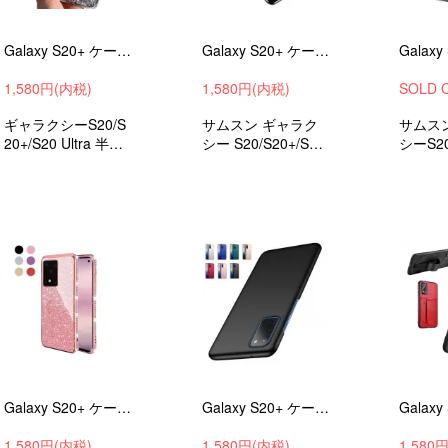
Galaxy S20+ ケース S20/S20 Ultra カバー TPU クリア ラメ グリッター ギャラクシー ソフトケース SF05#81
Galaxy S20+ ケース S20/S20 Ultra カバー クリア シンプル 透明 ソフト #98
1,580円(内税)
1,580円(内税)
SOLD 
ギャラクシーS20/S
サムスン ギャラク
サムス
20+/S20 Ultra 半透
シー S20/S20+/S20
シーS20
明 ソフトケース 衝
Ultra透明&メッキカ
Ultr
撃吸収 android ケー
バー 衝撃吸収 andr
おしゃ
ス スマホケース ス
oid ケース スマホケ
フトケ
マホカバー
ース スマホカバー
収 and
スマホ
ホカバ
Galaxy S20+ ケース S20/S20 Ultra カバー TPUラメ グリッター カバー 可愛い エレガント サムスン ギャラクシー ソフトケース FM01#139
Galaxy S20+ ケース S20/S20 Ultra カバー かっこいい カバー シンプル おしゃれ ハードケース KQ04#141
1,580円(内税)
1,580円(内税)
1,580