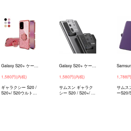
質感とデザインがお
わいいケース 衝撃
ゃれな
しゃれな手帳型 か
吸収 android ケース
ース 衝撃吸
わいいカバー 衝撃
スマホケース スマ
oid 
吸収 android ケース
ホカバー
ース 
スマホカバー
Galaxy S20+ ケース S20/S20 Ultra カバー ケース TPU ギャラクシー S20 / S20+/ S20ウルトラ ソフトケース FM04#211
Galaxy S20+ ケース S20/S20 Ultra カバー カメラレンズ 保護 メタルリング ファッションリング レンズカバー レンズ プロテクター ベゼル #216
1,580円(内税)
1,580円(内税)
1,788
ギャラクシー S20 /
サムスン ギャラク
サムス
S20+/ S20ウルトラ
シー S20 / S20+/ S2
ーS20/
用のエレガントなメ
0ウルトラ用のカメ
ルトラ
ッキと片手持ちに便
ラレンズ保護リング
ー手帳
利なスマホ用の指輪
カバー レンズ プロ
ス衝撃吸
みたいなリング付き
テクター
スマホ
衝撃吸収 android ケ
ー
ース スマホカバー