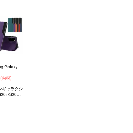
 のソフトケ
レガントでかわいい
収 andr
手帳型ケース 衝撃
ケース スマホケ
吸収 android ケース
スマホカバー
スマホケース スマ
ホカバー
Samsung Galaxy S20 / S20+ / S20 Ultra ケース / カバー 二つ折り PUレザー スタンド機能 サムスン ギャラクシー S20
円(内税)
ンギャラクシ
S20+/S20ウ
ケース/カバ
型レザーケー
収android
ケース/カバ