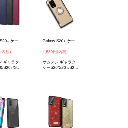
Galaxy S20+ ケース S20/S20 Ultra カバー 手帳型 かわいい ギャラクシー 手帳タイプ レザー GG05#60
Galaxy S20+ ケース S20/S20 Ultra カバー TPU ソフトケース リング付き サムスン ギャラクシー ハードケース CX04#80
円(内税)
1,580円(内税)
ン ギャラク
サムスン ギャラク
0/S20+/S20
シーS20/S20+/S20
aシンプルでPU
Ultra用の片手持ち
の手帳型 か
に便利なリング付き
ケース 衝撃
と柔軟性のあるTPU
droid ケース
素材とソフトケース
ケース スマ
衝撃吸収 android ケ
ー
ース スマホケース
スマホカバー