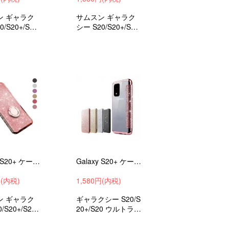
ン ギャラク
サムスン ギャラク
0/S20+/S20
シー S20/S20+/S20
TPU素材とお
ウルトラシンプルで
なレザー調の
PUレザーの手帳型
ケース 衝撃
かわいいケース 衝
撃吸収 android ケー
ケース スマ
ス スマホケース ス
ー
マホカバー
Galaxy S20+ ケース S20/S20 Ultra カバー TPU TPU 耐衝撃 スリム リング付き カバー 可愛い エレガントレディース#204
Galaxy S20+ ケース S20/S20 Ultra カバー 手帳型 ギャラクシー 手帳タイプ レザー DD03#210
円(内税)
1,580円(内税)
ン ギャラク
ギャラクシー S20/S
/S20+/S20
20+/S20 ウルトララ
a用の柔軟性の
メ グリッターとき
PU素材とおし
らきらのメッキがエ