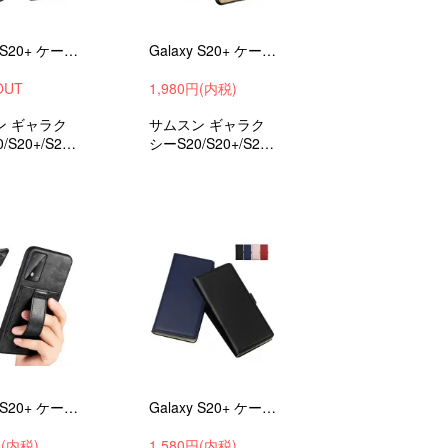
Galaxy S20+ ケース S20/S20 Ultra カバー クリアケース 耐衝撃 /スマフォ/スマホ#99
Galaxy S20+ ケース S20/S20 Ultra カバー 耐衝撃 可愛い キラキラ お洒落 ラメ グリッター おしゃれ スマホ#122
OUT
1,980円(内税)
ン ギャラク
サムスン ギャラク
/S20+/S20
シーS20/S20+/S20
a用のPC素材と
UltraTPUサイドバ
れなTPUのソ
ンパー＆ポリカーボ
ース 衝撃吸
ネート背面カバーの
roid ケース
ハイブリットケース
ケース スマ
ー
Galaxy S20+ ケース S20/S20 Ultra カバー TPU ソフトケース レザー調 片手持ち サムスン ギャラクシー ハードケース スマホ #147
Galaxy S20+ ケース S20/S20 Ultra カバー 手帳型 かわいい レザー ギャラクシー S20/S20+/S20 ウルトラ レザー DZ05#164
円(内税)
1,580円(内税)