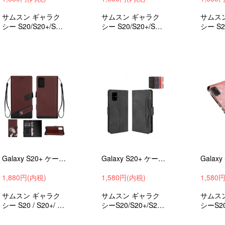
サムスン ギャラク
サムスン ギャラク
サムス
シー S20/S20+/S20
シー S20/S20+/S20
シー S2
Ultra用の柔軟性の
Ultra 衝撃吸収 andr
Ultra
あるTPU素材とキラ
oid ケース スマホケ
しゃれ
キラでおしゃれなソ
ース スマホカバー
ソフト
フトケース 衝撃吸
吸収 android ケース
収 android ケース
スマホ
スマホケース スマ
ホカバ
ホカバー
Galaxy S20+ ケース S20/S20 Ultra カバー 手帳型 かわいい PU高級レザー スタンド機能 カード収納 #166
Galaxy S20+ ケース S20/S20 Ultra カバー 手帳型 かわいい レザー スタンド機能 カード収納 PUレザー #184
1,880円(内税)
1,580円(内税)
1,580
サムスン ギャラク
サムスン ギャラク
サムス
シー S20 / S20+/ S2
シーS20/S20+/S20
シーS20
0ウルトラ 用のPU
UltraシンプルでPU
Ultr
上質な高級感のある
レザーの手帳型 か
あるT