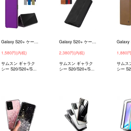
Galaxy S20+ ケース S20/S20 Ultra カバー 2つ折り 液晶保護 ギャラクシー SAM04#12
Galaxy S20+ ケース S20/S20 Ultra カバー 手帳型 かわいい レザー スタンド機能 カード収納 PUレザー ギャラクシー#20
1,580円(内税)
2,380円(内税)
1,880
サムスン ギャラク
サムスン ギャラク
サムス
シー S20/S20+/S20
シー S20/S20+/S20
シー S2
Ultra用の2つ折りの
UltraシンプルでPU
Ultr
ハードケース 衝撃
レザーの手帳型 か
レザー
吸収 android ケース
わいいケース 衝撃
わいい
スマホケース スマ
吸収 android ケース
吸収 an
ホカバー
スマホケース スマ
スマホ
ホカバー
ホカバ