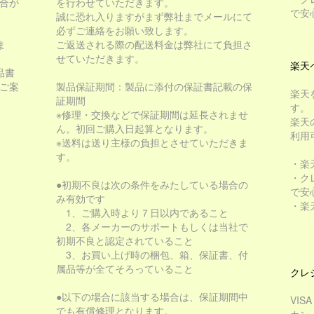
合が
を行わせていただきます。
で安
誠に恐れ入りますがまず弊社までメールにて
必ずご連絡をお願い致します。
ま
ご返送される際の配送料金は弊社にて負担さ
せていただきます。
楽天
品書
をご案
製品保証期間：製品に添付の保証書記載の保
楽天
証期間
す。
※修理・交換などで保証期間は延長されませ
楽天
ん。初回ご購入日起算となります。
利用
※送料は送り主様の負担とさせていただきま
す。
・楽
・ク
●初期不良は次の条件をみたしている場合の
で安
み有効です
・楽
1、ご購入時より７日以内であること
2、各メーカーのサポートもしくは当社で
初期不良と認定されていること
3、お買い上げ時の梱包、箱、保証書、付
属品等が全てそろっていること
クレ
●以下の場合に該当する場合は、保証期間中
VIS
でも有償修理となります。