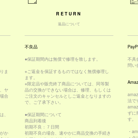
RETURN
返品について
不良品
PayP
●保証期間内は無償で修理を致します。
不具
問い
りま
※ご返金を保証するものではなく無償修理し
ます。
Amaz
※限定品や販売終了商品については、同等製
、ヤ
品の交換ができない場合は、修理、もしくは
am
場合
ご注文のキャンセルとしご返金となりますの
法で
で、ご了承下さい。
am
ずに
は、
●保証期間について
す。
商品到着後
初期不良：７日間
・a
がか
初期不良の場合、速やかに商品交換の手続き
・ク