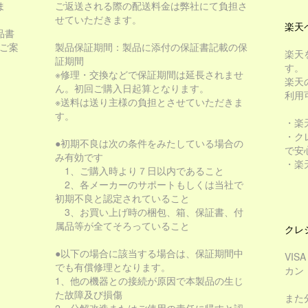
ま
ご返送される際の配送料金は弊社にて負担さ
せていただきます。
楽天
品書
をご案
製品保証期間：製品に添付の保証書記載の保
楽天
証期間
す。
※修理・交換などで保証期間は延長されませ
楽天
ん。初回ご購入日起算となります。
利用
※送料は送り主様の負担とさせていただきま
す。
・楽
・ク
●初期不良は次の条件をみたしている場合の
で安
み有効です
・楽
1、ご購入時より７日以内であること
2、各メーカーのサポートもしくは当社で
初期不良と認定されていること
3、お買い上げ時の梱包、箱、保証書、付
属品等が全てそろっていること
クレ
●以下の場合に該当する場合は、保証期間中
VIS
でも有償修理となります。
カン
1、他の機器との接続が原因で本製品の生じ
た故障及び損傷
また