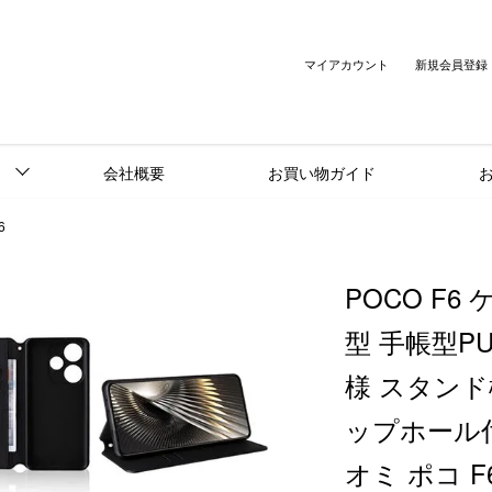
マイアカウント
新規会員登録
会社概要
お買い物ガイド
6
POCO F6
型 手帳型P
様 スタンド
ップホール付き
オミ ポコ F