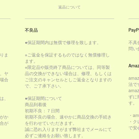
返品について
不良品
PayP
●保証期間内は無償で修理を致します。
不具
問い
りま
※ご返金を保証するものではなく無償修理し
ます。
Amaz
※限定品や販売終了商品については、同等製
、ヤ
品の交換ができない場合は、修理、もしくは
am
場合
ご注文のキャンセルとしご返金となりますの
法で
で、ご了承下さい。
am
ずに
は、
●保証期間について
す。
商品到着後
初期不良：７日間
・a
がか
初期不良の場合、速やかに商品交換の手続き
・ク
合が
を行わせていただきます。
で安
誠に恐れ入りますがまず弊社までメールにて
必ずご連絡をお願い致します。