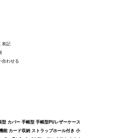
く表記
細
い合わせる
 手帳型 カバー 手帳型 手帳型PUレザーケース
機能 カード収納 ストラップホール付き 小