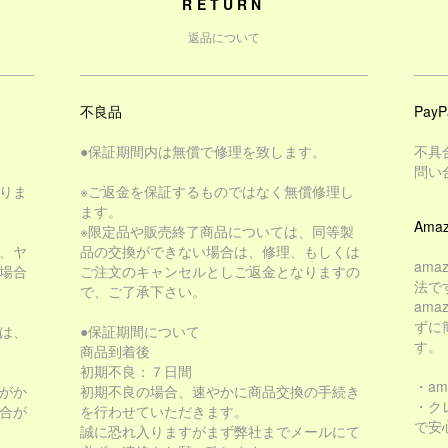
RETURN
返品について
不良品
PayP
●保証期間内は無償で修理を致します。
不具
問い
りま
※ご返金を保証するものではなく無償修理し
ます。
Amaz
※限定品や販売終了商品については、同等製
、ヤ
品の交換ができない場合は、修理、もしくは
am
場合
ご注文のキャンセルとしご返金となりますの
法で
で、ご了承下さい。
am
ずに
は、
●保証期間について
す。
商品到着後
初期不良：７日間
・a
がか
初期不良の場合、速やかに商品交換の手続き
・ク
合が
を行わせていただきます。
で安
誠に恐れ入りますがまず弊社までメールにて