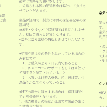
必ずご連絡をお願い致します。
ま
ご返送される際の配送料金は弊社にて負担さ
せていただきます。
楽天
品書
をご案
製品保証期間：製品に添付の保証書記載の保
楽天
証期間
す。
※修理・交換などで保証期間は延長されませ
楽天
ん。初回ご購入日起算となります。
利用
※送料は送り主様の負担とさせていただきま
す。
・楽
・ク
●初期不良は次の条件をみたしている場合の
で安
み有効です
・楽
1、ご購入時より７日以内であること
2、各メーカーのサポートもしくは当社で
初期不良と認定されていること
3、お買い上げ時の梱包、箱、保証書、付
属品等が全てそろっていること
クレ
●以下の場合に該当する場合は、保証期間中
VIS
でも有償修理となります。
カン
1、他の機器との接続が原因で本製品の生じ
た故障及び損傷