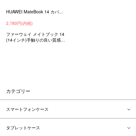
HUAWEI MateBook 14 カバー レザー 電源収納ポーチ付き セカンドバッグ型 ファーウェイ メイトブック 14 ケース
2,780円(内税)
ファーウェイ メイトブック 14
(14インチ)手触りの良い質感の
高級PUレザーと電源収納に便
利なサブバッグ付き 衝撃吸収
タブレットケース/カバー
カテゴリー
スマートフォンケース
タブレットケース