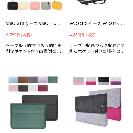
VAIO S13 ケース VAIO Pro PG (13.3インチ) ケース カバー かわいい 手提げかばん ストラップ付き キャンバス調 撥水 バッグ型 バイオ 13.3インチ
VAIO S13 ケース VAIO Pro PG ケース 13.3インチ カバー セカンドバッグ型 ファスナー付き バイオ 13.3インチ ノートPC パソコンバッグ-SG-
2,780円(内税)
4,880円(内税)
ケーブル収納/マウス収納に便
ケーブル収納/マウス収納に便
利なポケット付き出張/外出時/
利なポケット付き出張/外出時/
通勤/通学の持ち運びに最適な
通勤/通学の持ち運びに最適な
保護ケースバッグ型保護ケー
保護ケースバッグ型保護ケー
スバイオS13/バイオProPG13.
スバイオS13/バイオProPG13.
3インチ可愛いお洒落
3インチ可愛いお洒落