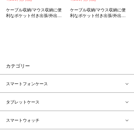
ケーブル収納/マウス収納に便
ケーブル収納/マウス収納に便
利なポケット付き出張/外出時/
利なポケット付き出張/外出時/
通勤/通学の持ち運びに最適な
通勤/通学の持ち運びに最適な
保護ケースバッグ型保護ケー
保護ケースバッグ型保護ケー
スバイオS13/バイオProPG13.
スバイオS13/バイオProPG13.
3インチ可愛いお洒落
3インチ可愛いお洒落
カテゴリー
スマートフォンケース
タブレットケース
スマートウォッチ