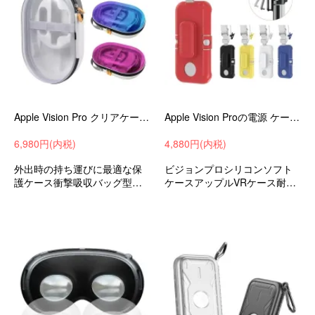
Apple Vision Pro クリアケース カバー クリア 透明 手提げ ポーチ ポータブル 硬質EVAポーチ 撥水 グラデーション保護ケース-SG-
Apple Vision Proの電源 ケース 耐衝撃 カバー 落下防止 ネックストラップ ストラップホール付き ホルダー ホルスター-SG-
6,980円(内税)
4,880円(内税)
外出時の持ち運びに最適な保
ビジョンプロシリコンソフト
護ケース衝撃吸収バッグ型保
ケースアップルVRケース耐衝
護ケースアップルVR/ARビジ
撃ケース落下防止おすすめ
ョンプロおすすめ