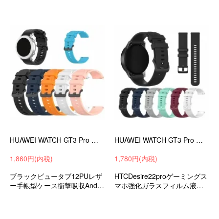
びに最適な保護ケース衝撃吸
収バッグ型保護ケース
HUAWEI WATCH GT3 Pro バンド 43mm/46mm ベルト シリコン バンド幅20mm/22mm 交換リストバンド/交換バンド/交換ベルトファーウェイウォッチ GT3 プロ
HUAWEI WATCH GT3 Pro バンド 43mm/46mm ベルト シリコン バンド幅20mm/22mm 交換リストバンド/交換バンド/交換ベルトファーウェイウォッチ GT3 プロ
1,860円(内税)
1,780円(内税)
ブラックビュータブ12PUレザ
HTCDesire22proゲーミングス
ー手帳型ケース衝撃吸収Andro
マホ強化ガラスフィルム液晶
idケースタブレットカバー
保護フィルム