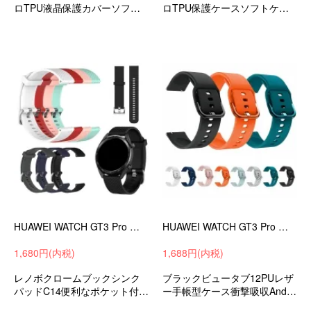
ロTPU液晶保護カバーソフト
ロTPU保護ケースソフトケー
カバー耐衝撃衝撃吸収アンド
ス耐衝撃ケース保護カバーア
ロイドスマートウォッチ
ンドロイドスマートウォッチ
HUAWEI WATCH GT3 Pro バンド 43mm/46mm ベルト シリコン バンド幅20mm/22mm 交換リストバンド/交換バンド/交換ベルトファーウェイウォッチ GT3 プロ
HUAWEI WATCH GT3 Pro バンド 43mm/46mm ベルト シリコン バンド幅20mm/22mm 交換リストバンド/交換バンド/交換ベルトファーウェイウォッチ GT3 プロ
1,680円(内税)
1,688円(内税)
レノボクロームブックシンク
ブラックビュータブ12PUレザ
パッドC14便利なポケット付き
ー手帳型ケース衝撃吸収Andro
出張/外出時/通勤/通学の持ち運
idケースタブレットカバー