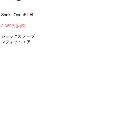
Shokz OpenFit Air ケース PUレザー カバー ビンテージ風 シンプル ストラップ付き 充電穴付き シンプル おしゃれ 傷防止 かわいい 保護カバー 保護ケース レザーケース
2,680円(内税)
ショックス オープ
ンフィット エアー
充電穴付き アクセ
サリー 収納 ケース
衝撃吸収 保護ケー
ス 保護カバー ワイ
ヤレス ヘッドホン
ヘッドフォン イヤ
フォン アクセサリ
ー おすすめ