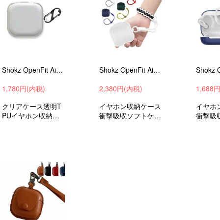
Shokz OpenFit Air クリアケース 透明 TPU シンプル カラビナ付き 保護カバー おすすめ おしゃれ カバー 傷防止 ケース
Shokz OpenFit Air ケース シリコン シンプル ストラップ付き ハンド紐 ストラップ 長さ調節可能 保護カバー ワイヤレスイヤホン
1,780円(内税)
2,380円(内税)
1,688
クリアケース透明T
イヤホン収納ケース
イヤホ
PUイヤホン収納ケ
衝撃吸収ソフトケー
衝撃吸
ース衝撃吸収ソフト
スショックスオープ
ース シ
ケースショックスオ
ンフィットエアー保
ープン
ープンフィットエア
護ケース保護カバー
アー 保
ー保護ケース保護カ
落下防止アクセサリ
護カバ
バー落下防止アクセ
ーおすすめ
アクセ
サリーおすすめ
すめ