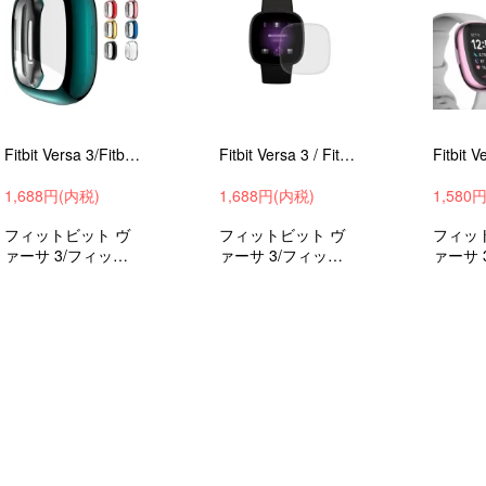
Fitbit Versa 3/Fitbit Sense カバー TPU メッキ加工 液晶保護 耐衝撃 レディース メンズ 保護カバー 保護ケース 高品質TPU ソフト 保護 オシャレ
Fitbit Versa 3 / Fitbit Sense 保護フィルム PET素材 液晶保護フィルム/保護シート/衝撃吸収フィルム 2枚セット
1,688円(内税)
1,688円(内税)
1,580
フィットビット ヴ
フィットビット ヴ
フィッ
ァーサ 3/フィット
ァーサ 3/フィット
ァーサ 
ビットSense ケー
ビットSense 保護
ビット
ス アクセサリー カ
フィルム 液晶保護
ス アク
バー液晶フラット保
シールド 衝撃 傷 シ
バー液
護 耐衝撃 メッキ ケ
ート
護 メッ
ース ブラック レッ
ラック 
ド 保護カバー メッ
カバー
キ仕上げ オシャレ
げ オシ
ソフト