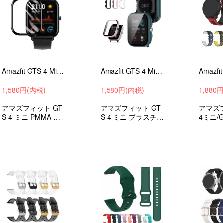
Amazfit GTS 4 Mini フィルム 液晶保護 アマズフィット GTS 4 ミニ 液晶保護フィルム 保護シート 液晶保護 光沢 傷防止 2枚入
Amazfit GTS 4 Mini ケース 強化ガラス（ガラスフィルム）付き 液晶カバー アマズフィット GTS 4 ミニ ウォッチ ハードケース 保護ケース フィルム一体型
1,580円(内税)
1,580円(内税)
1,880
アマズフィット GT
アマズフィット GT
アマズ
S 4 ミニ PMMA 液
S 4 ミニ プラスチッ
4ミニ/
晶保護フィルム ス
ク+強化ガラス液晶
換リス
クリーンプロテクタ
カバー ハードカバ
コンソ
ー
ー
ンズ/