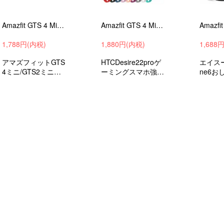
Amazfit GTS 4 Mini クリア バンド Amazfit GTS 2 Mini ベルト 透明 TPU バンド幅20mm 交換リストバンド/交換バンド/交換ベルト
Amazfit GTS 4 Mini バンド Amazfit GTS 2 Mini ベルト シリコン バンド幅20mm 交換リストバンド/交換バンド/交換ベルト
1,788円(内税)
1,880円(内税)
1,688
アマズフィットGTS
HTCDesire22proゲ
エイスー
4ミニ/GTS2ミニ交
ーミングスマホ強化
ne6お
換リストバンド/TP
ガラスフィルム液晶
ン調背
U/ソフトバンド/メ
保護フィルム
ムステ
ンズ/レディース