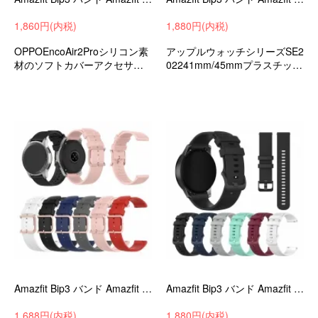
1,860円(内税)
1,880円(内税)
OPPOEncoAir2Proシリコン素
アップルウォッチシリーズSE2
材のソフトカバーアクセサリ
02241mm/45mmプラスチック
ー収納保護シンプルおしゃれ
+強化ガラスの液晶カバーフィ
ケース/カバー
ルム一体型のおしゃれなプラ
スチックケース
Amazfit Bip3 バンド Amazfit Bip 3 Pro ベルト シリコン バンド幅20mm 交換リストバンド/交換バンド/交換ベルト
Amazfit Bip3 バンド Amazfit Bip 3 Pro ベルト シリコン バンド幅20mm 交換リストバンド/交換バンド/交換ベルト
1,688円(内税)
1,880円(内税)