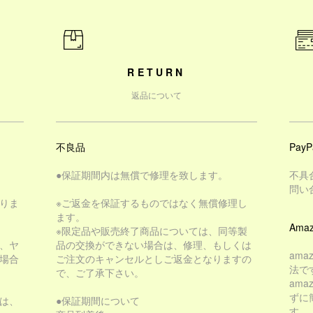
RETURN
返品について
不良品
PayP
●保証期間内は無償で修理を致します。
不具
問い
りま
※ご返金を保証するものではなく無償修理し
ます。
Amaz
※限定品や販売終了商品については、同等製
、ヤ
品の交換ができない場合は、修理、もしくは
am
場合
ご注文のキャンセルとしご返金となりますの
法で
で、ご了承下さい。
am
ずに
は、
●保証期間について
す。