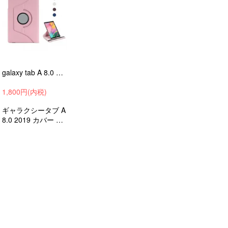
galaxy tab A 8.0 2019 ケース/カバー360°回転 スタンド機能カバー レザー 手帳 横開きギャラクシー タブ A 8.0 taba8-a1-z90709
1,800円(内税)
ギャラクシータブ A
8.0 2019 カバー レ
ザー 手帳型 かわい
い 2つ折り タブレ
ットカバー/タブレ
ットケース Samsun
g/サムソン android/
アンドロイド