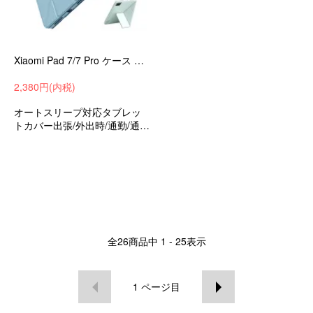
Xiaomi Pad 7/7 Pro ケース オートスリープ 機能付き 11.2インチ カバー 手帳型PUレザーケース ソフトケース スタンド機能 小米 シャオミ 手帳型 ケース/カバー
2,380円(内税)
オートスリープ対応タブレッ
トカバー出張/外出時/通勤/通学
の持ち運びに最適な保護ケー
スシャオミパッド7/7プロ11.2
インチ衝撃吸収手帳型収納ケ
ースおすすめ
全
26
商品中
1 - 25
表示
1
ページ目