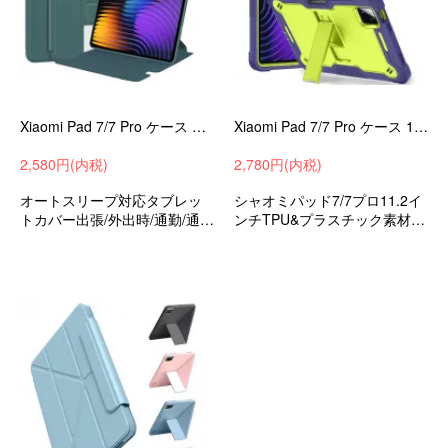
Xiaomi Pad 7/7 Pro ケース オートスリープ 機能付き 11.2インチ カバー 手帳型PUレザーケース ソフトケース スタンド機能 小米 シャオミ 手帳型 ケース/カバー
Xiaomi Pad 7/7 Pro ケース 11.2インチ カバー 耐衝撃 スタンド機能 TPU&プラスチック 2重構造 保護ケース 小米 シャオミ パッド7/7プロ タブレットケース カ
2,580円(内税)
2,780円(内税)
オートスリープ対応タブレッ
シャオミパッド7/7プロ11.2イ
トカバー出張/外出時/通勤/通学
ンチTPU&プラスチック素材カ
の持ち運びに最適な保護ケー
バー小学生中学生小学校中学
スシャオミパッド7/7プロ11.2
校通学PTA学校支給ハイブリッ
インチ衝撃吸収手帳型収納ケ
ド
ースおすすめ