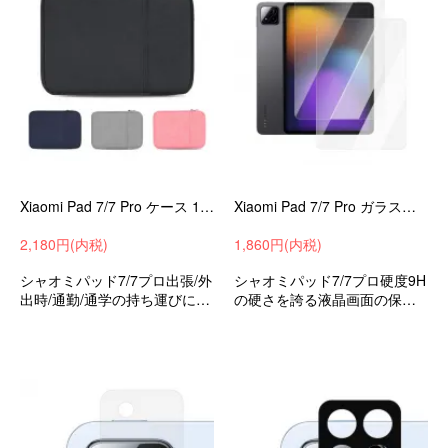
Xiaomi Pad 7/7 Pro ケース 11.2インチ カバー キャンバス調 撥水 かばん型 バッグ型 ポケット付き 小米 シャオミ パッド7/7 プロ ファスナー付き ノートPC
Xiaomi Pad 7/7 Pro ガラスフィルム 11.2インチ 強化ガラス 硬度9H 液晶保護ガラスフィルム 小米 シャオミ パッド7/7 プロ おすすめ 軽量
2,180円(内税)
1,860円(内税)
シャオミパッド7/7プロ出張/外
シャオミパッド7/7プロ硬度9H
出時/通勤/通学の持ち運びに最
の硬さを誇る液晶画面の保護
適な保護ケース衝撃吸収バッ
に最適な強化ガラスフィルム
グ型タブレットカバー