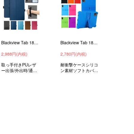
Blackview Tab 18 ケース 12インチ カバー PUレザー 手帳型 持ち手 ベルト バンド付き ペンホルダー付き 落下防止ベルト 片手操作
Blackview Tab 18 ケース 12インチ 耐衝撃 カバー スタンド機能 角 保護 コーナーバンパー ブラックビュー タブ18 衝撃吸収 保護ケース
2,988円(内税)
2,780円(内税)
取っ手付きPUレザ
耐衝撃ケースシリコ
ー出張/外出時/通勤/
ン素材ソフトカバー
通学の持ち運びに最
フリップブラックビ
適な保護ケースブラ
ュータブ18衝撃吸
ックビュータブ181
収小学生中学生小学
2インチ衝撃吸収バ
校中学校通学PTA学
ッグ型収納バッグお
校支給おすすめ
すすめ