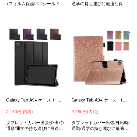
+フィルム保護LCDシールド強
通学の持ち運びに最適な保護
化ガラス保護フィルム液晶保
ケースサムスンギャラクシー
護おすすめ
タブA9+おすすめ
Galaxy Tab A9+ ケース 11インチ 手帳型 カバー PUレザー スタンド機能 サムスン ギャラクシー タブ A9+ 衝撃吸収 シンプル おしゃれ
Galaxy Tab A9+ ケース 11インチ 手帳型 カバー PUレザー カード収納 スタンド機能 グリッター きらきら サムスン ギャラクシー タブ A9+ 衝撃吸収
2,180円(内税)
2,780円(内税)
タブレットカバー出張/外出時/
タブレットカバー出張/外出時/
通勤/通学の持ち運びに最適な
通勤/通学の持ち運びに最適な
保護ケースサムスンギャラク
保護ケースサムスンギャラク