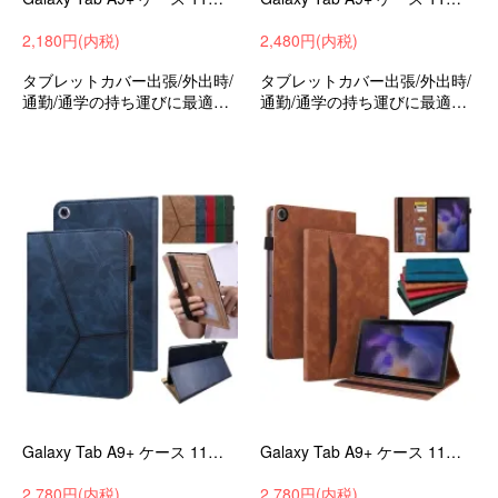
2,180円(内税)
2,480円(内税)
タブレットカバー出張/外出時/
タブレットカバー出張/外出時/
通勤/通学の持ち運びに最適な
通勤/通学の持ち運びに最適な
保護ケースサムスンギャラク
保護ケースサムスンギャラク
シータブA9+衝撃吸収バッグ型
シータブA9+衝撃吸収バッグ型
収納バッグ
収納バッグ
Galaxy Tab A9+ ケース 11インチ 手帳型 カバー PUレザー スタンド機能 カード収納 持ち手 ベルト バンド付き サムスン ギャラクシー タブ A9+
Galaxy Tab A9+ ケース 11インチ 手帳型 カバー PUレザー スタンド機能 カード収納 持ち手 ベルト バンド付き サムスン ギャラクシー タブ A9+
2,780円(内税)
2,780円(内税)