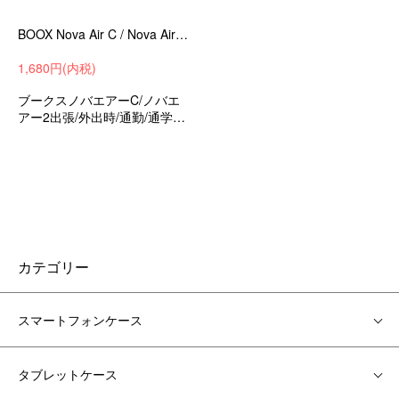
BOOX Nova Air C / Nova Air2 ケース 7.8インチ カバー カラー電子ペーパー タブレットケース ポーチ型 バッグ型 カバン型
1,680円(内税)
ブークスノバエアーC/ノバエ
アー2出張/外出時/通勤/通学の
持ち運びに最適な保護ケース
衝撃吸収バッグ型保護ケース
カテゴリー
スマートフォンケース
タブレットケース