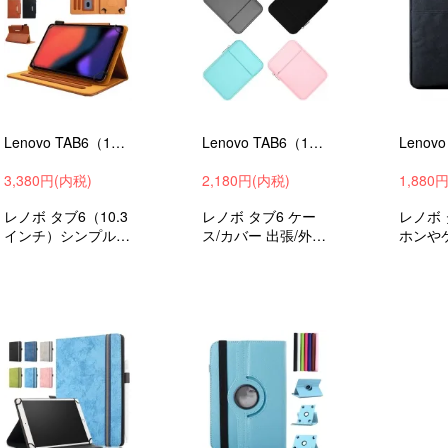
Lenovo TAB6（10.3インチ）ケース / カバー 2021モデル スタンド機能 カード収納付き ペンホルダー レノボ タブ6 手帳型 かわいい 衝撃吸収 保護ケース
Lenovo TAB6（10.3インチ）ケース / カバー 2021モデル ポーチ型 セカンドバッグ型 バッグ型 シンプル おしゃれ おすすめ タブレットケース
3,380円(内税)
2,180円(内税)
1,880
レノボ タブ6（10.3
レノボ タブ6 ケー
レノボ 
インチ）シンプル
ス/カバー 出張/外出
ホンや
デザイン おしゃれ
時/通勤/通学の持ち
に便利
手帳型 かわいいレ
運びに最適な保護ケ
き 出張
ザー ケース 衝撃吸
ース 衝撃吸収 バッ
勤/通
収 手帳型 かわいい
グ型保護ケース
に最適
カバー タブレット
衝撃吸
カバー ケース
保護ケ