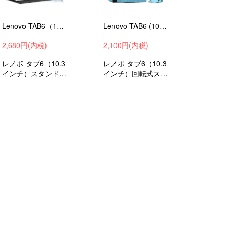
Lenovo TAB6（10.3インチ）ケース/カバー 2021モデル 衝撃吸収 スタンド機能 レノボ タブ6 手帳型 タブレットPCケース/カバー LE1
Lenovo TAB6 (10.3インチ) 2021モデル ケース/カバー 360度回転 手帳型 PUレザー かわいい 可愛い スタンド機能 ペンホルダー付き 軽量 薄型 保護ケース
2,680円(内税)
2,100円(内税)
レノボ タブ6（10.3
レノボ タブ6（10.3
インチ）スタンド
インチ）回転式スタ
シンプルでデザイン
ンド機能 シンプル
手帳型カバー 衝撃
手帳型カバー 衝撃
吸収 ケース タブレ
吸収 ケース タブレ
ットケース タブレ
ットケース タブレ
ットカバー
ットカバー