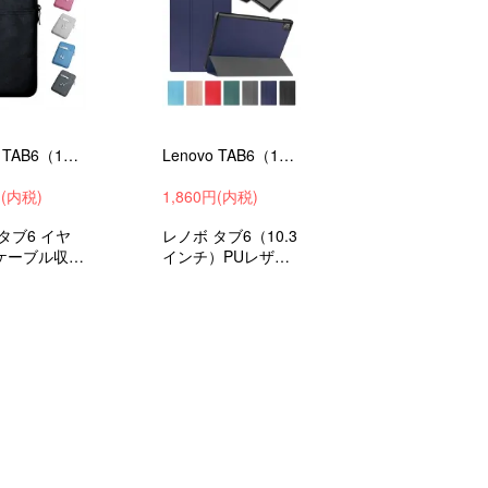
Lenovo TAB6（10.3インチ）ケース / カバー 2021モデル ポーチ型 バッグ型 セカンドバッグ型 キャンバス調 おすすめ おしゃれ タブレットケース
Lenovo TAB6（10.3インチ）ケース/カバー 2021モデル 手帳型 オートスリープ 対応 シンプル かわいい PUレザー スタンド機能 おしゃれ 手帳型 レザーケース
円(内税)
1,860円(内税)
タブ6 イヤ
レノボ タブ6（10.3
ケーブル収納
インチ）PUレザー
なポケット付
手帳型 かわいいカ
/外出時/通
バー 衝撃吸収 ケー
学の持ち運び
ス タブレットケー
な保護ケース
ス タブレットカバ
収 バッグ型
ー
ース