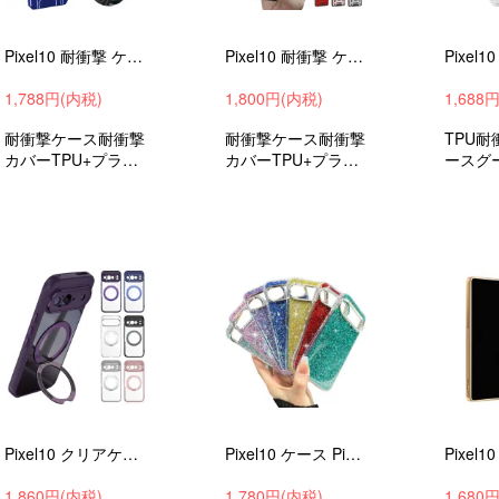
Pixel10 耐衝撃 ケース Pixel 10 Pro / Pixel 10 Pro XL カバー スライド式カメラレンズカバー付き レンズ保護 カード収納
Pixel10 耐衝撃 ケース Pixel 10 Pro / Pixel 10 Pro XL カバー スライド式カメラレンズカバー付き レンズ保護 一体型リング付き
1,788円(内税)
1,800円(内税)
1,688
耐衝撃ケース耐衝撃
耐衝撃ケース耐衝撃
TPU
カバーTPU+プラス
カバーTPU+プラス
ースグ
チックグーグルピク
チックグーグルピク
ル10ピ
セル10ピクセル10
セル10ピクセル10
ロピク
プロピクセル10プ
プロピクセル10プ
L衝撃吸収
ロXL衝撃吸収androi
ロXL衝撃吸収androi
マホケ
dハイブリッドスト
dハイブリッドスト
バーお
ラップホール付きお
ラップホール付きお
すすめ
すすめ
Pixel10 クリアケース Pixel 10 Pro / Pixel 10 Pro XL 耐衝撃 カバー クリア 透明 一体型リング付き スタンド機能 ストラップホール付き
Pixel10 ケース Pixel 10 Pro / Pixel 10 Pro XL カバー 耐衝撃 TPU ソフトケース 可愛い お洒落 グリッター きらきら Google
1,860円(内税)
1,780円(内税)
1,680