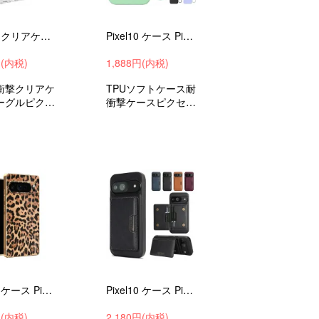
Pixel10 クリアケース Pixel 10 Pro / Pixel 10 Pro XL 耐衝撃 カバー クリア 透明 TPU 角 保護 コーナーバンパー シンプル
Pixel10 ケース Pixel 10 Pro / Pixel 10 Pro XL 耐衝撃 カバー ストラップ付き TPU ソフトケース 可愛い お洒落 おしゃれ
円(内税)
1,888円(内税)
耐衝撃クリアケ
TPUソフトケース耐
ーグルピクセ
衝撃ケースピクセル
クセル10プ
10ピクセル10プロ
セル10プロX
ピクセル10プロXL
androidス
衝撃吸収androidス
ーススマホカ
マホケーススマホカ
すすめ
バーおすすめ
Pixel10 ケース Pixel 10 Pro / Pixel 10 Pro XL カバー メッキ TPU+PUレザー ヒョウ柄 背面ケース 可愛い お洒落 Google グーグル
Pixel10 ケース Pixel10 Pro / Pixel 10 Pro XL 耐衝撃 カバー PUレザー 背面ケース 分離型カード収納 スタンド機能 Google グーグル
円(内税)
2,180円(内税)