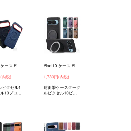
ススマホカバ
ラップ穴グーグルピ
クセル10ピクセル1
0プロピクセル10プ
ロXL衝撃吸収androi
dおすすめ
Pixel10 ケース Pixel10 Pr/Pixel10 Pro XL 耐衝撃 カバー キャンバス調 PUレザー 背面ケース Google グーグル ピクセル10 ピクセル10 プロ
Pixel10 ケース Pixel 10 Pro / Pixel 10 Pro XL 耐衝撃 カバー PUレザー リング付き スタンド機能 Google グーグル ピクセル10 ピクセル1
円(内税)
1,780円(内税)
ルピクセル1
耐衝撃ケースグーグ
ル10プロピ
ルピクセル10ピク
0プロXL衝
セル10プロピクセ
ndroidスマ
ル10プロXL衝撃吸
ススマホカバ
収androidスマホケ
ーススマホカバーお
すすめ