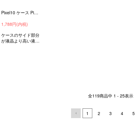
Pixel10 ケース Pixel 10 Pro / Pixel 10 Pro XL 耐衝撃カバー マット ハードケース シンプル Google グーグル ピクセル10 ピクセル10
1,788円(内税)
ケースのサイド部分
が液晶より高い液晶
割れ防止エッジを保
護耐衝撃ケースグー
グルピクセル10ピ
クセル10プロピク
セル10プロXL
全
119
商品中
1 - 25
表示
1
2
3
4
5