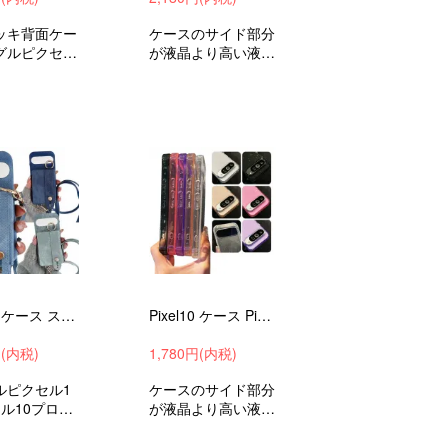
メッキ背面ケー
ケースのサイド部分
グルピクセル
が液晶より高い液晶
セル10プロ
割れ防止エッジを保
10プロXL
護耐衝撃ケーススト
androidス
ラップホール付きグ
ーススマホカ
ーグルピクセル10
すすめ
ピクセル10プロピ
クセル10プロXL衝
撃吸収androidおす
すめ
Pixel10 ケース スマホショルダー Pixel10 Pro/Pixel10 Pro XL カード収納 ストラップ キャンバス調 デニム柄 肩掛けベルト付き リング付き
Pixel10 ケース Pixel10 Pro/Pixel 10 Pro XL カバー 半透明 側面TPU+ 背面プラスチック グリッター Google グーグル ピクセル10
円(内税)
1,780円(内税)
ルピクセル1
ケースのサイド部分
ル10プロピ
が液晶より高い液晶
0プロXL衝
割れ防止エッジを保
ndroidスマ
護耐衝撃ケーススト