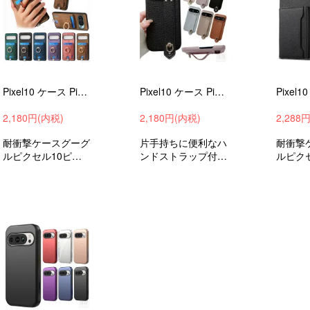
Pixel10 ケース Pixel 10 Pro/Pixel 10 Pro XL カバー PUレザー 分離型カード収納 リング付き Google グーグル ピクセル10 ピクセル10 プロ
Pixel10 ケース Pixel 10 Pro/Pixel 10 Pro XL カバー PUレザー 片手持ちに便利なハンドストラップ付き スタンド機能 Google グーグル ピクセル1
2,180円(内税)
2,180円(内税)
2,288
耐衝撃ケースグーグ
片手持ちに便利なハ
耐衝撃
ルピクセル10ピク
ンドストラップ付き
ルピク
セル10プロピクセ
耐衝撃ケースグーグ
セル1
ル10プロXL衝撃吸
ルピクセル10ピク
ル10プ
収androidスマホケ
セル10プロピクセ
収and
ーススマホカバーお
ル10プロXL衝撃吸
ースス
すすめ
収androidスマホケ
すすめ
ーススマホカバーお
すすめ