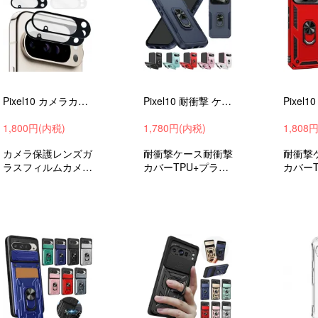
Pixel10 カメラカバー ガラスフィルム Pixel 10 Pro / Pixel 10 Pro XL カメラ保護 レンズカバー 2枚セット 強化ガラス
Pixel10 耐衝撃 ケース Pixel 10 Pro / Pixel 10 Pro XL カバー 一体型リング付き マグネット式車載ホルダー対応 2重構造
1,800円(内税)
1,780円(内税)
1,808
カメラ保護レンズガ
耐衝撃ケース耐衝撃
耐衝撃
ラスフィルムカメラ
カバーTPU+プラス
カバーT
レンズカバー強化ガ
チックグーグルピク
チック
ラスフィルムグーグ
セル10ピクセル10
セル10
ルピクセル10ピク
プロピクセル10プ
プロピ
セル10プロピクセ
ロXL衝撃吸収androi
ロXL衝撃
ル10プロXL2枚入お
dハイブリッドおす
dハイ
すすめ
すめ
すめ