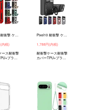
Pixel10 耐衝撃 ケース Pixel 10 Pro / Pixel 10 Pro XL カバー 一体型リング付き マグネット式車載ホルダー対応 2重構造
Pixel10 耐衝撃 ケース Pixel 10 Pro / Pixel 10 Pro XL カバー スライド式カメラレンズカバー付き レンズ保護 一体型リング付き
円(内税)
1,788円(内税)
ケース耐衝撃
耐衝撃ケース耐衝撃
PU+プラス
カバーTPU+プラス
グーグルピク
チックグーグルピク
ピクセル10
セル10ピクセル10
クセル10プ
プロピクセル10プ
吸収androi
ロXL衝撃吸収androi
ブリッドおす
dハイブリッドスト
ラップホール付きお
すすめ