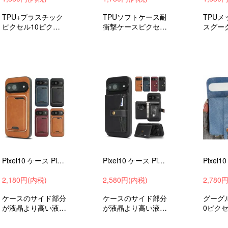
TPU+プラスチック
TPUソフトケース耐
TPU
ピクセル10ピクセ
衝撃ケースピクセル
スグー
ル10プロピクセル1
10ピクセル10プロ
10ピク
0プロXL衝撃吸収an
ピクセル10プロXL
ピクセル
droidスマホケース
衝撃吸収androidお
衝撃吸収
スマホカバーおすす
すすめ可愛いお洒落
マホケ
め
バーお
Pixel10 ケース Pixel10 Pro/Pixel 10 Pro XL カバー PUレザー 背面ケース 分離型カード収納 ストラップ穴 Google グーグル ピクセル10
Pixel10 ケース Pixel10 Pro/ Pixel 10 Pro XL カバー PUレザー 背面ケース 分離型カード収納 スタンド機能 Google グーグル ピクセル10
2,180円(内税)
2,580円(内税)
2,780
ケースのサイド部分
ケースのサイド部分
グーグ
が液晶より高い液晶
が液晶より高い液晶
0ピクセ
割れ防止エッジを保
割れ防止エッジを保
クセル1
護耐衝撃ケーススト
護耐衝撃ケーススト
撃吸収a