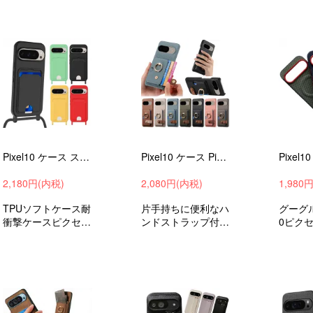
ラップホール付きグ
ラップホール付きグ
ホケー
ーグルピクセル10
ーグルピクセル10
ー
ピクセル10プロピ
ピクセル10プロピ
クセル10プロXL衝
クセル10プロXL衝
撃吸収androidおす
撃吸収androidおす
すめ
すめ
Pixel10 ケース スマホショルダー Pixel 10 Pro/Pixel 10 Pro XLカバー 肩掛けストラップ付き TPU ソフトケース Google グーグル ピクセル10
Pixel10 ケース Pixel 10 Pro/Pixel 10 Pro XLカバー PUレザー カード収納 持ち手 リング付き Google グーグル ピクセル10
2,180円(内税)
2,080円(内税)
1,980
TPUソフトケース耐
片手持ちに便利なハ
グーグ
衝撃ケースピクセル
ンドストラップ付き
0ピクセ
10ピクセル10プロ
耐衝撃ケースグーグ
クセル1
ピクセル10プロXL
ルピクセル10ピク
撃吸収a
衝撃吸収androidス
セル10プロピクセ
ホケー
マホケーススマホカ
ル10プロXL衝撃吸
ー
バーおすすめ
収androidスマホケ
ーススマホカバー