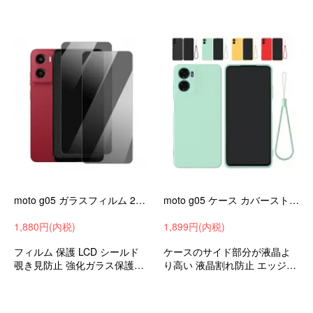
moto g05 ガラスフィルム 2枚入り 覗き見防止 強化ガラス 液晶保護 液晶保護シート Motorola モトローラ モト Moto G05 のぞき見防止 液晶保護
moto g05 ケース カバーストラップ付き 耐衝撃 TPU ソフトケース ストラップ穴 シンプル 可愛い お洒落
1,880円(内税)
1,899円(内税)
フィルム 保護 LCD シールド
ケースのサイド部分が液晶よ
覗き見防止 強化ガラス保護フ
り高い 液晶割れ防止 エッジを
ィルム 液晶 保護 モトローラ
保護 耐衝撃ケース オシャレ シ
モト g05 衝撃吸収 android ス
ンプル モトローラ モト Moto
マホケース スマホカバー
G05 おすすめ