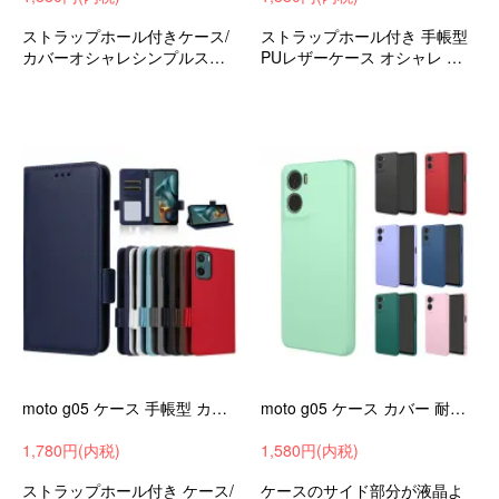
ストラップホール付きケース/
ストラップホール付き 手帳型
カバーオシャレシンプルスリ
PUレザーケース オシャレ シ
ム手帳型ケースモトローラモ
ンプル スリム 手帳型ケース モ
トMotoG05おすすめ
トローラ モト Moto G05 おす
すめ
moto g05 ケース 手帳型 カバー PUレザー 手帳型PUレザーケース スタンド機能 カード収納 ストラップ付き Motorola モトローラ モト Moto G05
moto g05 ケース カバー 耐衝撃 TPU ソフトケース ストラップ穴 シンプル 可愛い お洒落 Motorola モトローラ モト Moto G05 アンドロイド
1,780円(内税)
1,580円(内税)
ストラップホール付き ケース/
ケースのサイド部分が液晶よ