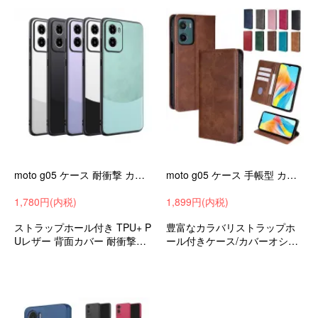
moto g05 ケース 耐衝撃 カバー PUレザー ストラップ穴 可愛い/かわいい シンプル 保護ケース お洒落 Motorola モトローラ モト Moto G05 アンドロイド
moto g05 ケース 手帳型 カバー PUレザー 手帳型PUレザーケース スタンド機能 カード収納 ストラップ穴 シンプル Motorola モトローラ モト Moto G05
1,780円(内税)
1,899円(内税)
ストラップホール付き TPU+ P
豊富なカラバリストラップホ
Uレザー 背面カバー 耐衝撃ケ
ール付きケース/カバーオシャ
ース オシャレ シンプル モトロ
レシンプルスリム手帳型ケー
ーラ モト Moto G05 おすすめ
スモトローラモトMotoG05お
すすめ