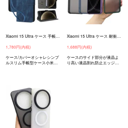
Xiaomi 15 Ultra ケース 手帳型 カバー PUレザー 手帳型PUレザーケース スタンド機能 カード収納 ストラップ付き 小米 シャオミ 15 ウルトラ
Xiaomi 15 Ultra ケース 耐衝撃 カバー マット半透明 TPU+プラスチック ハードケース 可愛い 小米 シャオミ 15 ウルトラ
1,780円(内税)
1,688円(内税)
ケース/カバーオシャレシンプ
ケースのサイド部分が液晶よ
ルスリム手帳型ケース小米シ
り高い液晶割れ防止エッジを
ャオミ15ウルトラおすすめ
保護耐衝撃ケースストラップ
ホール付きシャオミ小米15ウ
ルトラ衝撃吸収androidスマホ
ケーススマホカバー