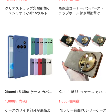
クリアストラップ穴耐衝撃ケ
角保護コーナーバンパースト
ースシャオミ小米15ウルトラ
ラップホール付き耐衝撃ケー
衝撃吸収androidスマホケース
スシャオミ小米15ウルトラ衝
スマホカバー
撃吸収androidスマホケースス
マホカバー
Xiaomi 15 Ultra ケース カバー 耐衝撃 TPU ソフトケース ストラップ穴 豊富なカラバリ 可愛い お洒落 かわいい
Xiaomi 15 Ultra ケース カバー メッキ PUレザー 背面PUレザーケース カメラカバー付き アルミカメラ保護 耐衝撃
1,688円(内税)
1,880円(内税)
ケースのサイド部分が液晶よ
PUレザー背面PUレザーケース