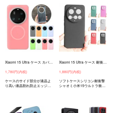
Xiaomi 15 Ultra ケース カバー 耐衝撃 TPU ソフトケース Qi充電 ワイヤレス充電 対応 可愛い お洒落 かわいい シンプル 保護ケース 小米 シャオミ
Xiaomi 15 Ultra ケース 耐衝撃 カバー ソフトケース マット仕様 シリコン 素材 薄型 軽量 おすすめ おしゃれ かわいい シャオミ15 ウルトラ
1,780円(内税)
1,880円(内税)
ケースのサイド部分が液晶よ
ソフトケースシリコン耐衝撃
り高い液晶割れ防止エッジを
シャオミ小米15ウルトラ衝撃
保護耐衝撃ケースシャオミ小
吸収androidスマホケーススマ
米15ウルトラ衝撃吸収android
ホカバーおすすめ
スマホケーススマホカバー