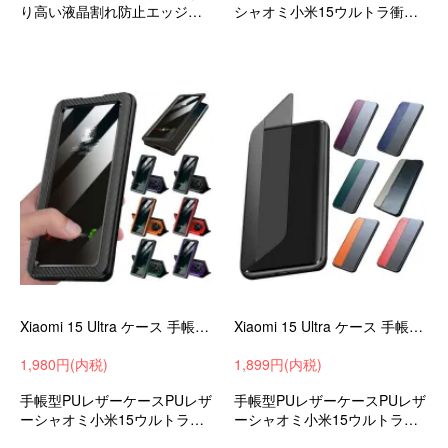
り高い液晶割れ防止エッジを
シャオミ小米15ウルトラ衝撃
保護耐衝撃ケースシャオミ小
吸収可愛いストラップホール
米15ウルトラ衝撃吸収android
付きおすすめ
スマホケーススマホカバース
トラップホール付き
Xiaomi 15 Ultra ケース 手帳型 カバー 二つ折り PUレザー カーボン調 手帳型PUレザーケース/カバー ストラップ穴 小米
Xiaomi 15 Ultra ケース 手帳型 カバー 二つ折り PUレザー 手帳型PUレザーケース/カバー 小米 シャオミ15 ウルトラ
1,980円(内税)
1,899円(内税)
手帳型PUレザーケースPUレザ
手帳型PUレザーケースPUレザ
ーシャオミ小米15ウルトラ衝
ーシャオミ小米15ウルトラ衝
撃吸収おすすめandroidスマホ
撃吸収おすすめandroidスマホ