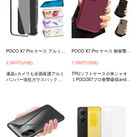
POCO X7 Pro ケース アルミ バンパー カバー 前後強化ガラス かっこいい アルミバンパー ロック付き カメラ保護ロイド おすすめ
POCO X7 Pro ケース 耐衝撃 カバー TPU ソフトケース 可愛い お洒落 おしゃれ 小米 シャオミ Xiaomi POCO X7 プロ
2,080円(内税)
1,580円(内税)
液晶+カメラも全面保護アルミ
TPUソフトケース小米シャオ
バンパー強化ガラスバックパ
ミPOCOX7プロ衝撃吸収andro
ネル付きマグネット式簡単装
idスマホケーススマホカバーお
着小米シャオミPOCOX7プロ
すすめ
おすすめ