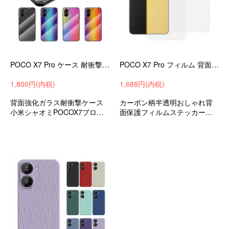
POCO X7 Pro ケース 耐衝撃 カバー TPU カーボン調 背面強化ガラス グラデーション 可愛い お洒落 キラキラ おしゃれ
POCO X7 Pro フィルム 背面保護フィルム カーボン調 半透明 2枚入り 背面保護 バックフィルム かっこいい 小米 シャオミ POCO X7 プロ
1,800円(内税)
1,688円(内税)
背面強化ガラス耐衝撃ケース
カーボン柄半透明おしゃれ背
小米シャオミPOCOX7プロ衝
面保護フィルムステッカー小
撃吸収スマホケーススマホカ
米シャオミPOCOX7プロ衝撃
バー
吸収androidスマホケーススマ
ホカバーおすすめ