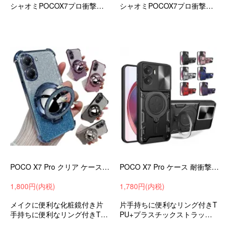
シャオミPOCOX7プロ衝撃吸
シャオミPOCOX7プロ衝撃吸
収android可愛いお洒落おすす
収android可愛いお洒落おすす
め
め
POCO X7 Pro クリア ケース カバー メッキ TPU 透明 分離型スマホリング付き ミラー付き ソフトケース 角 保護 コーナーバンパー
POCO X7 Pro ケース 耐衝撃 カバー マグネット式車載ホルダ対応 スライド式カメラレンズカバー付き レンズ保護 スタンド機能 一体型リング付き
1,800円(内税)
1,780円(内税)
メイクに便利な化粧鏡付き片
片手持ちに便利なリング付きT
手持ちに便利なリング付きTP
PU+プラスチックストラップ
Uメッキソフトケース小米シャ
ホール付き小米シャオミPOCO