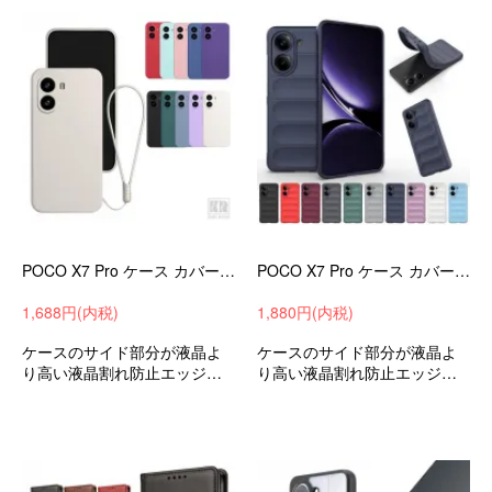
プ穴おすすめ
POCO X7 Pro ケース カバー 耐衝撃 TPU ソフト ケース ストラップ付き 可愛い お洒落 小米 シャオミ Xiaomi POCO X7 プロ
POCO X7 Pro ケース カバー TPU ソフト ケース 可愛い お洒落 小米 シャオミ Xiaomi POCO X7 プロ アンドロイド おすすめ
1,688円(内税)
1,880円(内税)
ケースのサイド部分が液晶よ
ケースのサイド部分が液晶よ
り高い液晶割れ防止エッジを
り高い液晶割れ防止エッジを
保護耐衝撃ケース小米シャオ
保護耐衝撃ケース小米シャオ
ミPOCOX7プロ衝撃吸収andro
ミPOCOX7プロ衝撃吸収andro
idスマホケーススマホカバース
idスマホケーススマホカバー
トラップ穴おすすめ