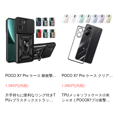
オミPOCOX7プロ衝撃吸収and
X7プロ衝撃吸収androidスマホ
roid可愛いお洒落おすすめ
ケーススマホカバーストラッ
プ穴おすすめ
POCO X7 Pro ケース 耐衝撃 カバー マグネット式車載ホルダ対応 スライド式カメラレンズカバー付き レンズ保護 スタンド機能 リング付き
POCO X7 Pro ケース クリア カバー メッキ TPU クリア 透明 ソフトケース 可愛い お洒落 おしゃれ 小米 シャオミ Xiaomi POCO X7 プロ
1,580円(内税)
1,680円(内税)
片手持ちに便利なリング付きT
TPUメッキソフトケース小米
PU+プラスチックストラップ
シャオミPOCOX7プロ衝撃吸
ホール付き小米シャオミPOCO
収android可愛いお洒落おすす
X7プロ衝撃吸収androidスマホ
め
ケーススマホカバーストラッ