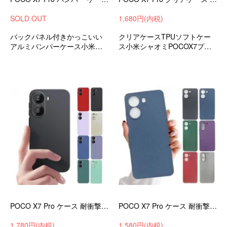
SOLD OUT
1,680円(内税)
バックパネル付きかっこいい
クリアケースTPUソフトケー
アルミバンパーケース小米シ
ス小米シャオミPOCOX7プロ
ャオミPOCOX7プロ衝撃吸収a
衝撃吸収androidスマホケース
ndroidスマホケーススマホカバ
おすすめ
ー
POCO X7 Pro ケース 耐衝撃 カバー TPU ソフトケース 可愛い お洒落 おしゃれ 小米 シャオミ Xiaomi POCO X7 プロ
POCO X7 Pro ケース 耐衝撃 カバー ソフトケース マット仕様 シリコン 素材 薄型 軽量 おすすめ おしゃれ かわいい 小米 シャオミ Xiaomi
1,780円(内税)
1,580円(内税)