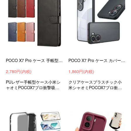
POCO X7 Pro ケース 手帳型 カバー PUレザー カード収納 ストラップ付き かわいい レディース 小米 シャオミ Xiaomi POCO X7 プロ アンドロイド おすすめ
POCO X7 Pro ケース カバー 耐衝撃 クリア 半透明 マット 小米 シャオミ Xiaomi POCO X7 プロ アンドロイド おすすめ おしゃれ
2,780円(内税)
1,860円(内税)
PUレザー手帳型ケース小米シ
クリアケースプラスチック小
ャオミPOCOX7プロ衝撃吸収a
米シャオミPOCOX7プロ衝撃
ndroidスマホケーススマホカバ
吸収androidスマホケースおす
ーおすすめストラップホール
すめ
付き