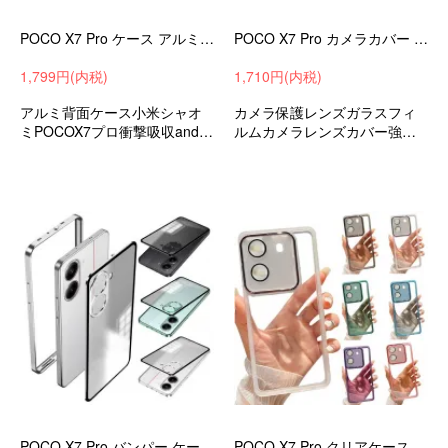
POCO X7 Pro ケース アルミ カメラ保護 カバー アルミ背面ケース 耐衝撃 スリット かっこいい 小米 シャオミ Xiaomi POCO X7 プロ
POCO X7 Pro カメラカバー ガラスフィルム 1セット 合計2枚入 カメラ保護 レンズカバー おしゃれ 小米 シャオミ Xiaomi POCO X7 プロ
1,799円(内税)
1,710円(内税)
アルミ背面ケース小米シャオ
カメラ保護レンズガラスフィ
ミPOCOX7プロ衝撃吸収andro
ルムカメラレンズカバー強化
idスマホケーススマホカバーお
ガラスフィルム小米シャオミP
すすめ
OCOX7プロおすすめ
POCO X7 Pro バンパー ケース アルミバンパー かっこいい 半透明 マット仕様 背面パネル (アクリル) カメラレンズカバー付き (強化ガラス)
POCO X7 Pro クリアケース カバー クリア 透明 TPU ソフトケース 側面半透明 マット 小米 シャオミ Xiaomi POCO X7 プロ