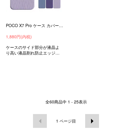
POCO X7 Pro ケース カバー 耐衝撃 TPU ソフト ケース ストラップ穴 可愛い お洒落 小米 シャオミ Xiaomi POCO X7 プロー
1,880円(内税)
ケースのサイド部分が液晶よ
り高い液晶割れ防止エッジを
保護耐衝撃ケース小米シャオ
ミPOCOX7プロ衝撃吸収andro
idスマホケーススマホカバース
トラップ穴おすすめ
全
60
商品中
1 - 25
表示
1
ページ目