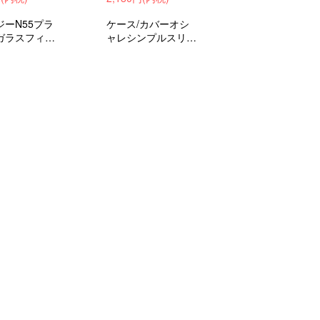
ジーN55プラ
ケース/カバーオシ
ガラスフィル
ャレシンプルスリム
保護フィルム
手帳型ケースドゥー
め
ジーN55おすすめ