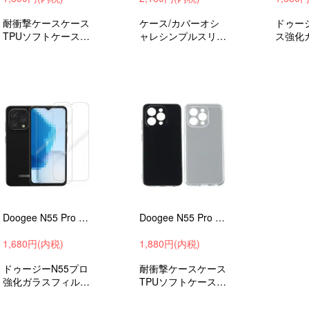
耐衝撃ケースケース
ケース/カバーオシ
ドゥー
TPUソフトケースド
ャレシンプルスリム
ス強化
ゥージーN55衝撃吸
手帳型ケースドゥー
ム液晶
収スマホケーススマ
ジーN55おすすめ
おすす
ホカバーストラップ
穴
Doogee N55 Pro ガラスフィルム 強化ガラス 2枚セット 硬度9h ドゥージー N55 プロ 液晶保護ガラス フィルム
Doogee N55 Pro ケース 耐衝撃 カバーTPU ソフトケース ドゥージー N55 プロ 角 保護 コーナーバンパー
1,680円(内税)
1,880円(内税)
ドゥージーN55プロ
耐衝撃ケースケース
強化ガラスフィルム
TPUソフトケースド
液晶保護フィルムお
ゥージーN55プロ衝
すすめ
撃吸収スマホケース