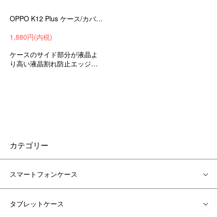
OPPO K12 Plus ケース/カバー 耐衝撃 TPU ソフトケース かわいい シンプル オッポ K12 プラス アンドロイド
1,880円(内税)
ケースのサイド部分が液晶よ
り高い液晶割れ防止エッジを
保護耐衝撃ケースTPUソフト
ケースオッポK12プラス衝撃吸
収androidスマホケーススマホ
カバー
カテゴリー
スマートフォンケース
タブレットケース