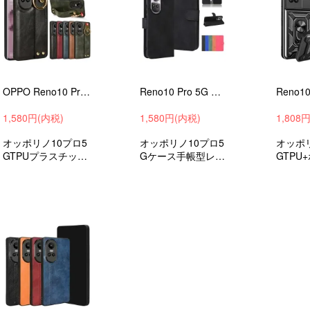
OPPO Reno10 Pro 5G PUレザー 落下防止 ネックストラップ スマホショルダー オッポ リノ10 プロ 5G 持ち手 ベルト 落下防止ベルト
Reno10 Pro 5G ケース/カバー 手帳型 レザー スタンド機能 カード収納 OPPO オッポ リノ10 プロ 5G PUレザーケース ストラップ穴
1,580円(内税)
1,580円(内税)
1,808
オッポリノ10プロ5
オッポリノ10プロ5
オッポリ
GTPUプラスチック
Gケース手帳型レザ
GTPU
ケース/カバー衝撃
ーケース
ネート
吸収スマホケース/
ー
カバー