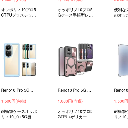
オッポリノ10プロ5
オッポリノ10プロ5
便利な
GTPUプラスチック
Gケース手帳型レザ
のオッ
ケース/カバー衝撃
ーケース衝撃吸収a
ロ5G
吸収スマホケース/
ndroidケーススマホ
レザー
カバー
ケーススマホカバー
おすすめ
Reno10 Pro 5G 耐衝撃 ケース クリア カバー TPU+プラスチック 背面 透明 シンプル OPPO オッポ リノ10 プロ 5G おすすめ
Reno10 Pro 5G ケース 耐衝撃 カバー 2重構造 一体型スマホリング付き スタンド付き OPPO オッポ リノ10 プロ 5G スライド式カメラーカバー付き
1,580円(内税)
1,888円(内税)
1,580
耐衝撃ケースオッポ
オッポリノ10プロ5
耐衝撃
リノ10プロ5G衝撃
GTPU+ポリカーボ
リノ10
吸収スマホケース/
ネートケース/カバ
ケース
カバー
ー