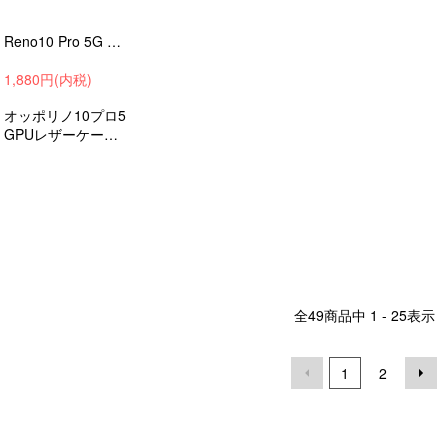
Reno10 Pro 5G ケース 耐衝撃 カバー TPU+PUレザー シンプル OPPO オッポ リノ10 プロ 5G ストラップ穴
1,880円(内税)
オッポリノ10プロ5
GPUレザーケース/
カバー衝撃吸収スマ
ホケース/カバー
全
49
商品中
1 - 25
表示
1
2