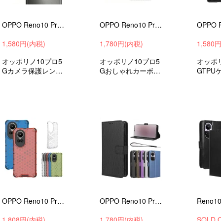
OPPO Reno10 Pro 5G カメラカバー ガラスフィルム 2セット4枚入り オッポ リノ10 プロ 5G カメラ保護 レンズカバー 強化ガラス
OPPO Reno10 Pro 5G フィルム カーボン調 半透明 背面保護 バックフィルム かっこいい オッポ リノ10 プロ 5G 2枚入
1,580円(内税)
1,780円(内税)
1,580
オッポリノ10プロ5
オッポリノ10プロ5
オッポリ
Gカメラ保護レンズ
Gおしゃれカーボン
GTPU
ガラスフィルムカメ
柄半透明背面保護フ
衝撃吸
ラレンズカバー強化
ィルムステッカーお
ススマ
ガラスフィルムおす
すすめ
すめ
すめ
OPPO Reno10 Pro 5G 耐衝撃 ケース カバー TPU+プラスチック シンプル オッポ リノ10 プロ 5G おすすめ
OPPO Reno10 Pro 5G ケース/カバー 手帳型 レザー スタンド機能 カード収納 ストラップ付き オッポ リノ10 プロ 5G PUレザーケース
1,808円(内税)
1,780円(内税)
SOLD 