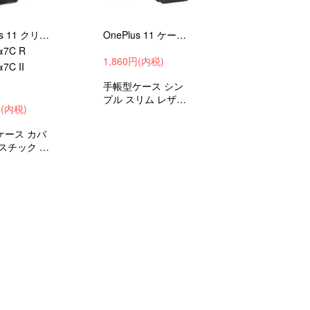
OnePlus 11 クリアケース カバー 透明 ハードカバー ストラップ穴 【対応機種】 SONY α7 IV
OnePlus 11 ケース ワンプラス11 アンドロイド スマフォ スマホ スマートフォンケース/カバー
α7C R
1,860円(内税)
7C II
手帳型ケース シン
プル スリム レザー
円(内税)
カバー ワンプラス1
1 衝撃吸収 android
ケース カバ
スマホケース スマ
スチック シ
ホカバー ストラッ
 【対応機
プ穴
NY α7 IV
α7C R
7C II
android ス
ース/カバー