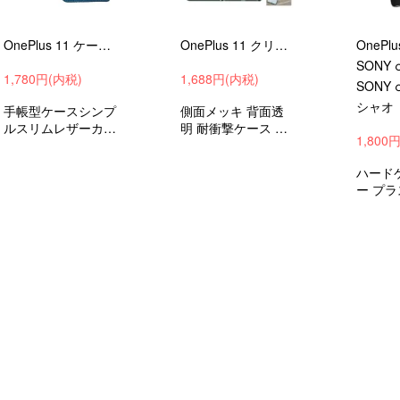
OnePlus 11 ケース 手帳型 スタンド機能 PUレザー ワンプラス11 手帳型レザーケース アンドロイド スマフォ スマホ スマートフォンケース/カバー
OnePlus 11 クリアケース カバー 耐衝撃 側面メッキ 背面透明 ソフトケース ワンプラス11 スマホケース/カバー
SONY 
1,780円(内税)
1,688円(内税)
SONY α
シャオ
手帳型ケースシンプ
側面メッキ 背面透
ルスリムレザーカバ
明 耐衝撃ケース TP
1,800
ーワンプラス11衝
U シンプル おしゃ
撃吸収androidスマ
れ ワンプラス11 衝
ハード
ホケース/カバー
撃吸収 android スマ
ー プラ
ホケース/カバー
ンプル
種】 SO
SONY 
SONY α
衝撃吸収 
マホケ