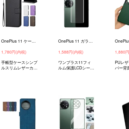
OnePlus 11 ケース 手帳型 スタンド機能 カード収納 紐 ストラップ付き PUレザー ワンプラス11 手帳型レザーケース
OnePlus 11 ガラスフィルム 強化ガラス 液晶保護 9H 液晶保護シート ワンプラス11 液晶保護 ガラスシート 画面保護
1,780円(内税)
1,588円(内税)
1,880
手帳型ケースシンプ
ワンプラス11フィ
PUレザ
ルスリムレザーカバ
ルム保護LCDシール
バー背
ーワンプラス11衝
ド強化ガラス保護フ
プラス1
撃吸収androidスマ
ィルム液晶保護
ndro
ホケース/カバー
ス/カバ